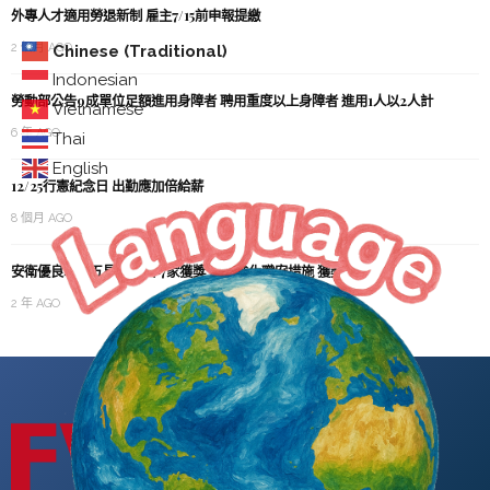
外專人才適用勞退新制 雇主7/15前申報提繳
2 個月 AGO
Chinese (Traditional)
Indonesian
勞動部公告9成單位足額進用身障者 聘用重度以上身障者 進用1人以2人計
Vietnamese
6 年 AGO
Thai
English
12/25行憲紀念日 出勤應加倍給薪
8 個月 AGO
安衛優良單位五星獎113年7家獲獎 企業強化職安措施 獲獎可減收職災保費
2 年 AGO