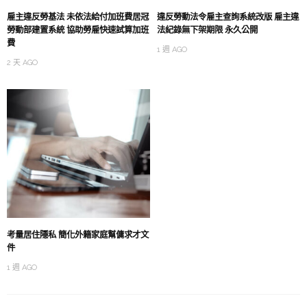
雇主違反勞基法 未依法給付加班費居冠
違反勞動法令雇主查詢系統改版 雇主違
勞動部建置系統 協助勞雇快速試算加班
法紀錄無下架期限 永久公開
費
1 週 AGO
2 天 AGO
考量居住隱私 簡化外籍家庭幫傭求才文
件
1 週 AGO