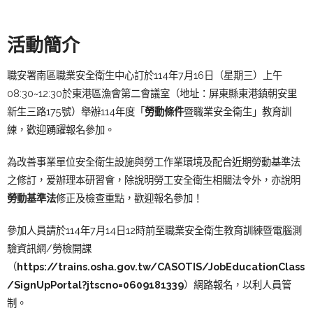
活動簡介
職安署南區職業安全衛生中心訂於114年7月16日（星期三）上午
08:30~12:30於東港區漁會第二會議室（地址：屏東縣東港鎮朝安里
新生三路175號）舉辦114年度「
勞動條件
暨職業安全衛生」教育訓
練，歡迎踴躍報名參加。
為改善事業單位安全衛生設施與勞工作業環境及配合近期勞動基準法
之修訂，爰辦理本研習會，除說明勞工安全衛生相關法令外，亦說明
勞動基準法
修正及檢查重點，歡迎報名參加！
參加人員請於114年7月14日12時前至職業安全衛生教育訓練暨電腦測
驗資訊網/勞檢開課
（
https://trains.osha.gov.tw/CASOTIS/JobEducationClass
/SignUpPortal?jtscno=0609181339
）網路報名，以利人員管
制。