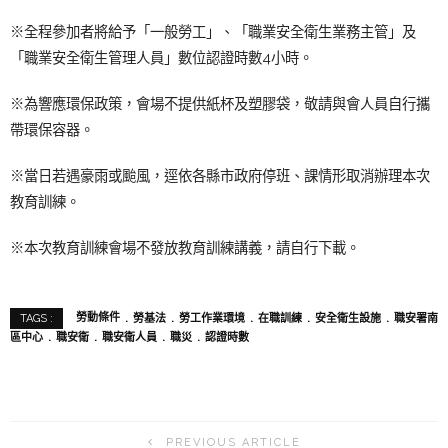
※全程參加者將給予「一般勞工」、「職業安全衛生業務主管」及
「職業安全衛生管理人員」數位認證時數4小時。
※為響應環保政策，會場不提供紙杯及塑膠袋，敬請與會人員自行攜
帶環保容器。
※當日若遇豪雨或颱風，逕依各縣市政府停班、課情形取消辦理本次
教育訓練。
※本次教育訓練會場不發放教育訓練講義，請自行下載。
勞動條件
勞基法
勞工作業環境
在職訓練
安全衛生設施
職安署南
TAGS :
區中心
職安衛
職安衛人員
職災
認證時數
PREVIOUS ARTICLE