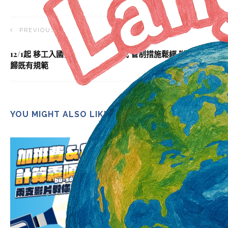
PREVIOUS ARTICLE
12/1起 移工入國健檢應於3日內完成 管制措施鬆綁 辦理時程回
歸既有規範
YOU MIGHT ALSO LIKE