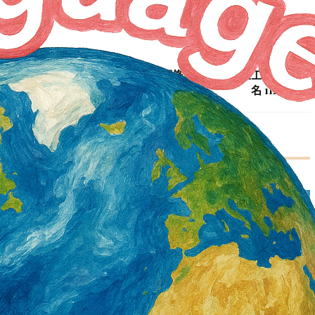
NEXT ARTICLE
僑外生工作評點制將額滿 勞動部修正 111年僑外生工作評點6千
名 112年比照