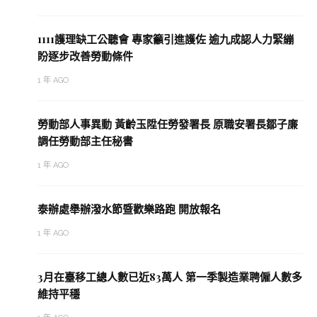
1111護理缺工公聽會 專家籲引進護佐 逾九成認人力緊繃
盼逐步改善勞動條件
1 年 AGO
勞動部人事異動 黃齡玉陞任勞發署長 原職安署長鄒子廉
調任勞動部主任秘書
1 年 AGO
泰辦處舉辦潑水節暨歡樂路跑 開放報名
1 年 AGO
3月在臺移工總人數已近83萬人 第一季製造業聘僱人數多
維持平穩