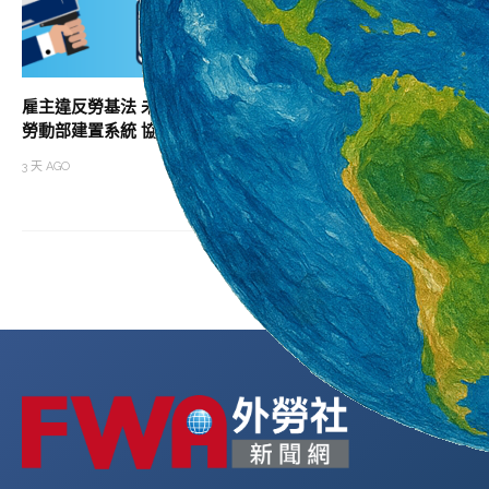
雇主違反勞基法 未依法給付加班費居冠
助攻職涯升級 北分
勞動部建置系統 協助勞雇快速試算加班費
班次
3 天 AGO
3 天 AGO