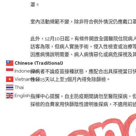
罩。
室內活動規範不變，除非符合例外情況仍應戴口
此外，12月10日起，有條件開放全國醫院住院
訪客為限，但病人實施手術、侵入性檢查或治療
因應病情說明需要、病人病情惡化或病危探視及
Chinese (Traditional)
Indonesian
探病者不論疫苗接種狀態，應配合出具探視當日
Vietnamese
性日15天以上至3個月內得免除篩檢。
Thai
English
指揮中心提醒，
自主防疫期間請勿至醫院探病，
採檢的自費家用快篩陰性證明後探病，不適用前