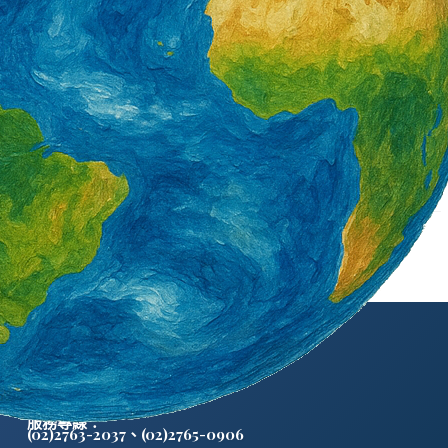
署產投下半年開辦900
營造類移工6月底突破3萬5千人 年增1千8
百人 一般營造增加最多
3 天 AGO
外籍勞工通訊社版權所有 ©
服務專線：
(02)2763-2037
、
(02)2765-0906