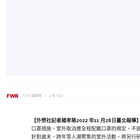
FWA 編輯部
4 年 AGO
【外勞社
記者楊孝慈
2
022 年11 月28日臺
北報導
口罩措施，室外取消應全程配戴口罩的規定，不
針對歲末、跨年等人潮聚集的室外活動，將另行