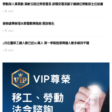
勞動部人事異動 黃齡玉陞任勞發署長 原職安署長鄒子廉調任勞動部主任秘書
1 年 AGO
泰辦處舉辦潑水節暨歡樂路跑 開放報名
1 年 AGO
3月在臺移工總人數已近83萬人 第一季製造業聘僱人數多維持平穩
1 年 AGO