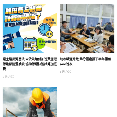
雇主違反勞基法 未依法給付加班費居冠
助攻職涯升級 北分署產投下半年開辦
勞動部建置系統 協助勞雇快速試算加班
900班次
費
1 天 AGO
1 天 AGO