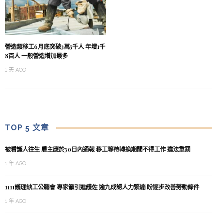
營造類移工6月底突破3萬5千人 年增1千
8百人 一般營造增加最多
1 天 AGO
TOP 5 文章
被看護人往生 雇主應於30日內通報 移工等待轉換期間不得工作 違法重罰
1 年 AGO
1111護理缺工公聽會 專家籲引進護佐 逾九成認人力緊繃 盼逐步改善勞動條件
1 年 AGO