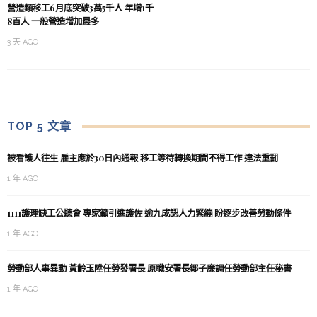
營造類移工6月底突破3萬5千人 年增1千
8百人 一般營造增加最多
3 天 AGO
TOP 5 文章
被看護人往生 雇主應於30日內通報 移工等待轉換期間不得工作 違法重罰
1 年 AGO
1111護理缺工公聽會 專家籲引進護佐 逾九成認人力緊繃 盼逐步改善勞動條件
1 年 AGO
勞動部人事異動 黃齡玉陞任勞發署長 原職安署長鄒子廉調任勞動部主任秘書
1 年 AGO