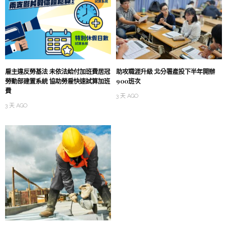
雇主違反勞基法 未依法給付加班費居冠
助攻職涯升級 北分署產投下半年開辦
勞動部建置系統 協助勞雇快速試算加班
900班次
費
3 天 AGO
3 天 AGO