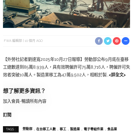
FWA 編輯部
10 個月 AGO
【外勞社記者劉達寬2025年10月27日報導】勞動部公布9月底在臺移
工總數達到85萬8,939人，具有效聘僱許可75萬8,716人，聘僱許可失
效者突破10萬人。製造業移工為47萬9,502人，相較於製…
<詳全文>
想了解更多資訊？
加入會員-暢讀所有內容
訂閱
勞動部
在台移工人數
移工
製造業
電子零組件業
食品業
TAGS :