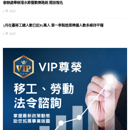
泰辦處舉辦潑水節暨歡樂路跑 開放報名
1 年 AGO
3月在臺移工總人數已近83萬人 第一季製造業聘僱人數多維持平穩
1 年 AGO