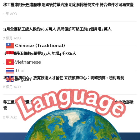
移工罹患阿米巴遭廢聘 返國後持續治療 明定解除管制文件 符合條件才可再來臺
1 年 AGO
11月全臺移工總人數約86.6萬人 具聘僱許可移工前11個月增4萬人
7 個月 AGO
Chinese (Traditional)
1月失聯移工總數9萬零833人 年增4千886人
Indonesian
Vietnamese
1 年 AGO
Thai
增海外延攬中心、放寬技術人才留任 立院預算中心：明確預算、檢討現制
English
8 個月 AGO
移工遭雇主資遣 勞動部指有轉換雇主機制 國定假日係全國一致事務 由內政部掌
管
2 年 AGO