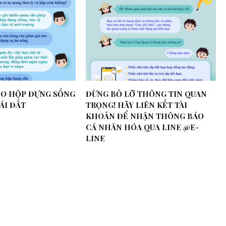
EO HỘP ĐỰNG SỐNG
ĐỪNG BỎ LỠ THÔNG TIN QUAN
ÁI ĐẤT
TRỌNG! HÃY LIÊN KẾT TÀI
KHOẢN ĐỂ NHẬN THÔNG BÁO
CÁ NHÂN HÓA QUA LINE @E-
LINE