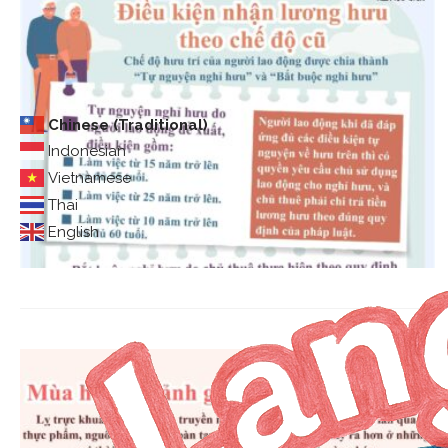
Chinese (Traditional)
Indonesian
Vietnamese
Thai
English