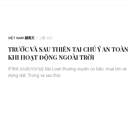
VIỆT NAM 越南文
3 週 AGO
TRƯỚC VÀ SAU THIÊN TAI CHÚ Ý AN TOÀN
KHI HOẠT ĐỘNG NGOÀI TRỜI
(FWA 2026/07/15) Đài Loan thường xuyên có bão, mưa lớn và
động đất. Trong và sau thời