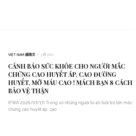
VIỆT NAM 越南文
3 週 AGO
CẢNH BÁO SỨC KHỎE CHO NGƯỜI MẮC
CHỨNG CAO HUYẾT ÁP, CAO ĐƯỜNG
HUYẾT, MỠ MÁU CAO ! MÁCH BẠN 8 CÁCH
BẢO VỆ THẬN
(FWA 2026/07/17) Trong số những người từ 40 tuổi trở lên mắc
chứng cao huyết áp, cao