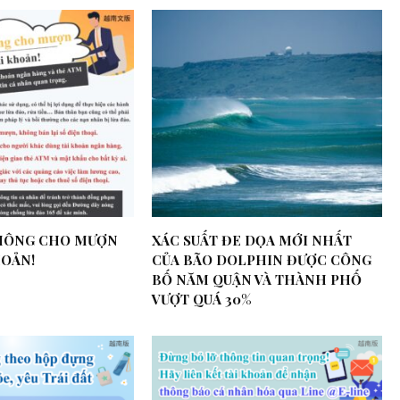
KHÔNG CHO MƯỢN
XÁC SUẤT ĐE DỌA MỚI NHẤT
HOẢN!
CỦA BÃO DOLPHIN ĐƯỢC CÔNG
BỐ NĂM QUẬN VÀ THÀNH PHỐ
VƯỢT QUÁ 30%