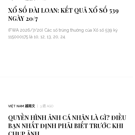
XỔ SỐ ĐÀI LOAN: KẾT QUẢ XỔ SỐ 539
NGÀY 20/7
(FWA 2026/7/20) Các số trúng thưởng của Xổ số 539 kỳ
115000175 là 10, 12, 13, 20, 24.
VIỆT NAM 越南文
3 週 AGO
QUYỀN HÌNH ẢNH CÁ NHÂN LÀ GÌ? ĐIỀU
BẠN NHẤT ĐỊNH PHẢI BIẾT TRƯỚC KHI
CHỤP ẢNH