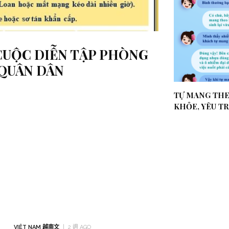
6 CUỘC DIỄN TẬP PHÒNG
QUÂN DÂN
TỰ MANG TH
KHỎE, YÊU TR
VIỆT NAM 越南文
2 週 AGO