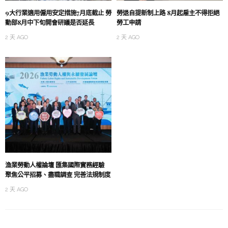
9大行業適用僱用安定措施7月底截止 勞
勞退自提新制上路 8月起雇主不得拒絕
動部8月中下旬開會研議是否延長
勞工申請
2 天 AGO
2 天 AGO
漁業勞動人權論壇 匯集國際實務經驗
聚焦公平招募、盡職調查 完善法規制度
2 天 AGO