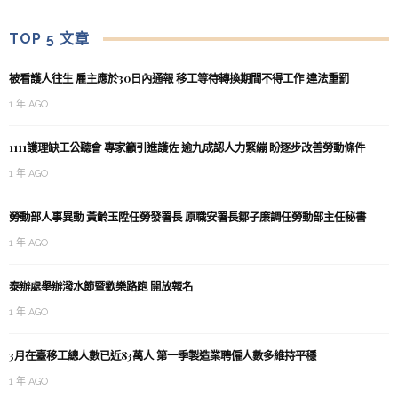
TOP 5 文章
被看護人往生 雇主應於30日內通報 移工等待轉換期間不得工作 違法重罰
1 年 AGO
1111護理缺工公聽會 專家籲引進護佐 逾九成認人力緊繃 盼逐步改善勞動條件
1 年 AGO
勞動部人事異動 黃齡玉陞任勞發署長 原職安署長鄒子廉調任勞動部主任秘書
1 年 AGO
泰辦處舉辦潑水節暨歡樂路跑 開放報名
1 年 AGO
3月在臺移工總人數已近83萬人 第一季製造業聘僱人數多維持平穩
1 年 AGO