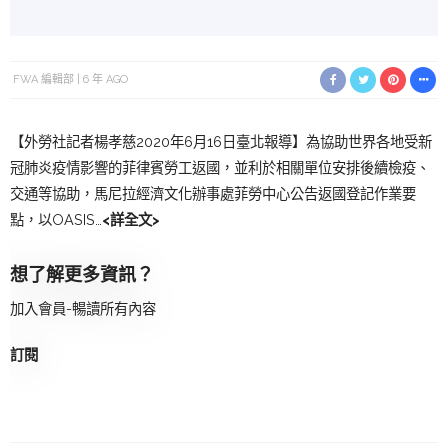
FWA 編輯部
6 年 AGO
【外勞社記者楊孝慈2020年6月16日臺北報導】為協助世界各地受新
冠肺炎疫情影響的菲律賓勞工返國，並利於相關單位安排後續檢疫、
交通等協助，馬尼拉經濟文化辦事處菲勞中心公告返國登記作業要
點，以OASIS…
<詳全文>
想了解更多資訊？
加入會員-暢讀所有內容
訂閱