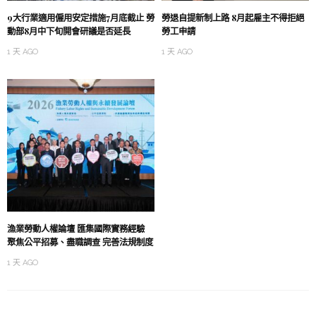
9大行業適用僱用安定措施7月底截止 勞
勞退自提新制上路 8月起雇主不得拒絕
動部8月中下旬開會研議是否延長
勞工申請
1 天 AGO
1 天 AGO
漁業勞動人權論壇 匯集國際實務經驗
聚焦公平招募、盡職調查 完善法規制度
1 天 AGO