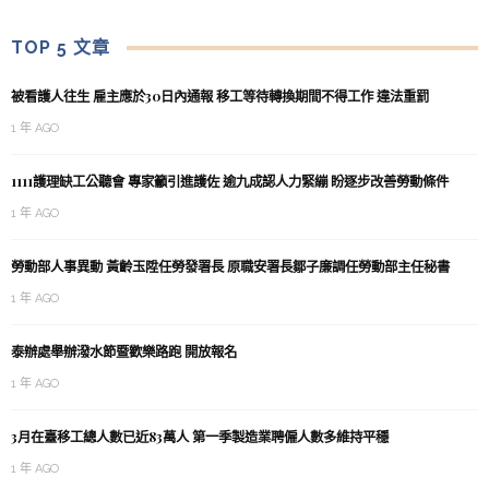
TOP 5 文章
被看護人往生 雇主應於30日內通報 移工等待轉換期間不得工作 違法重罰
1 年 AGO
1111護理缺工公聽會 專家籲引進護佐 逾九成認人力緊繃 盼逐步改善勞動條件
1 年 AGO
勞動部人事異動 黃齡玉陞任勞發署長 原職安署長鄒子廉調任勞動部主任秘書
1 年 AGO
泰辦處舉辦潑水節暨歡樂路跑 開放報名
1 年 AGO
3月在臺移工總人數已近83萬人 第一季製造業聘僱人數多維持平穩
1 年 AGO