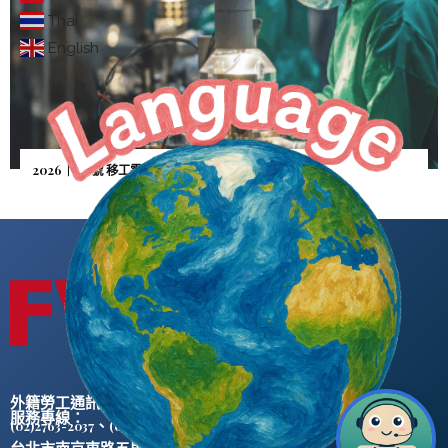
Thai
English
2026｜5月號 移工零付費—雇主憂逃逸「人財兩失」
外籍勞工通訊社版權所有 ©
服務專線：
、
(02)2763-2037
(02)2765-0906
台北市南京東路五段47號5樓之2