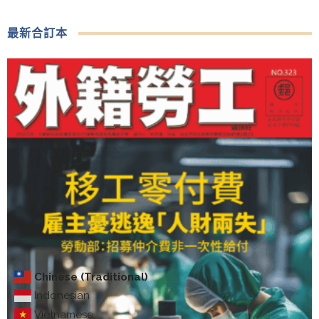
最新合訂本
Chinese (Traditional)
Indonesian
Vietnamese