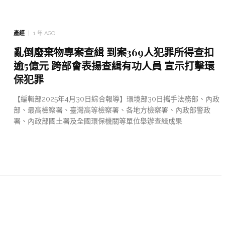
產經
1 年 AGO
亂倒廢棄物專案查緝 到案369人犯罪所得查扣
逾5億元 跨部會表揚查緝有功人員 宣示打擊環
保犯罪
【編輯部2025年4月30日綜合報導】環境部30日攜手法務部、內政
部、最高檢察署、臺灣高等檢察署、各地方檢察署、內政部警政
署、內政部國土署及全國環保機關等單位舉辦查緝成果