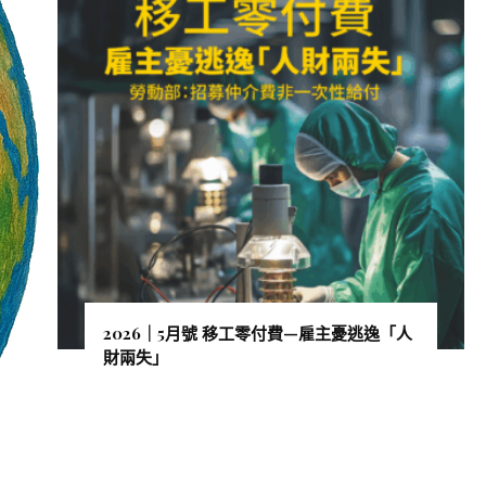
2026｜5月號 移工零付費—雇主憂逃逸「人
財兩失」