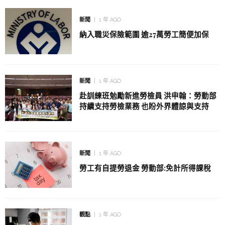
新聞
1 年 AGO
納入職災保險範圍 逾27萬勞工簡便加保
新聞
1 年 AGO
赴訓練班勉勵新進勞檢員 洪申翰：勞動部
持續支持勞檢業務 也盼外界體諒與支持
新聞
1 年 AGO
勞工有自提勞退金 勞動部:免計所得課稅
觀點
1 年 AGO