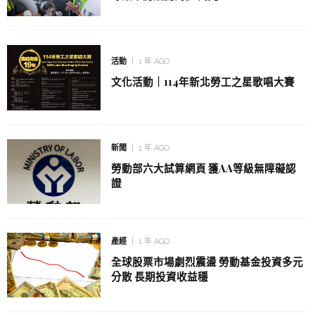
活動
1 年 AGO
文化活動｜114年新北勞工之星歌唱大賽
新聞
1 年 AGO
勞動部六大試算網頁 獲AA等級無障礙認
證
產經
1 年 AGO
全球股票市場劇烈震盪 勞動基金投資多元
分散 長期投資收益穩