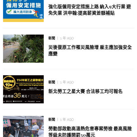
強化版僱用安定措施上路 納入9大行業 避
免失業 洪申翰:提高薪資差額補貼
新聞
1 年 AGO
災後復原工作罹災風險增 雇主應加強安全
應變
新聞
1 年 AGO
新北勞工之星大賽 合法移工均可報名
新聞
1 年 AGO
勞動部啟動高溫熱危害專案勞檢 最高風險
等級未防護開罰30萬元