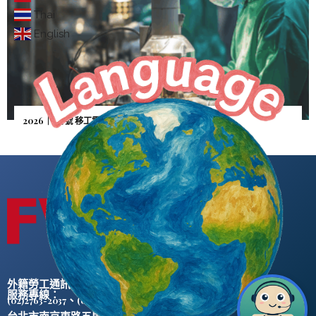
Thai
English
2026｜5月號 移工零付費—雇主憂逃逸「人財兩失」
外籍勞工通訊社版權所有 ©
服務專線：
、
(02)2763-2037
(02)2765-0906