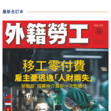
最新合訂本
Chinese (Traditional)
Indonesian
Vietnamese