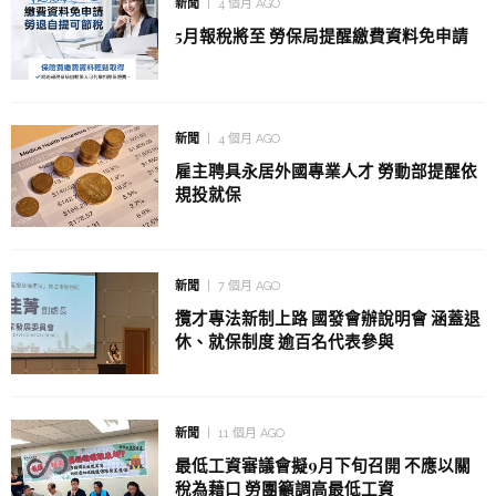
新聞
4 個月 AGO
5月報稅將至 勞保局提醒繳費資料免申請
新聞
4 個月 AGO
雇主聘具永居外國專業人才 勞動部提醒依
規投就保
新聞
7 個月 AGO
攬才專法新制上路 國發會辦說明會 涵蓋退
休、就保制度 逾百名代表參與
新聞
11 個月 AGO
最低工資審議會擬9月下旬召開 不應以關
稅為藉口 勞團籲調高最低工資