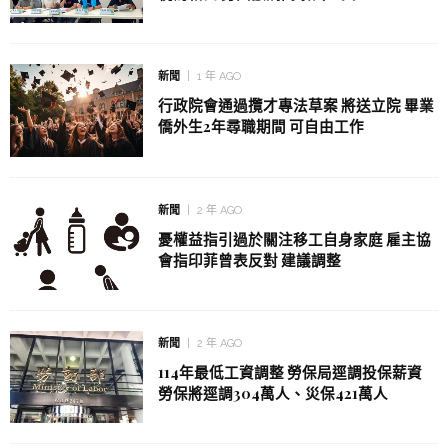
新聞
1 年 AGO
行政院會通過攬才專法草案 將送立院 畢業
僑外生2年尋職期間 可自由工作
新聞
2 年 AGO
憂權益指引過於關注移工自身家庭 雇主協
會指印菲曾表反對 建議調整
新聞
2 年 AGO
114年最低工資調整 勞保局逕調投保薪資
勞保將逕調304萬人、災保421萬人