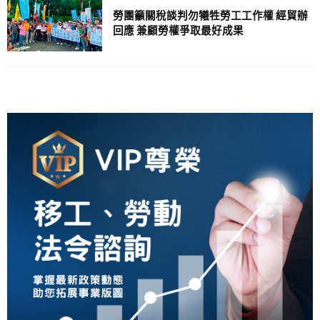
勞團籲關稅談判勿犧牲勞工工作權 經貿辦
回應 兼顧勞權爭取最好成果