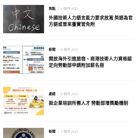
焦點
5 個月 AGO
外國技術人力語言能力要求放寬 英語為官
方語或曾來臺實習免附
新聞
6 個月 AGO
開放海外引進旅宿、商港技術人力資格認
定向勞動部申請附加薪名冊
產經
6 個月 AGO
挺企業培訓所需人才 勞動部增獎勵機制
新聞
7 個月 AGO