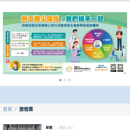
首頁
/
旅宿業
新聞
1 個月 AGO