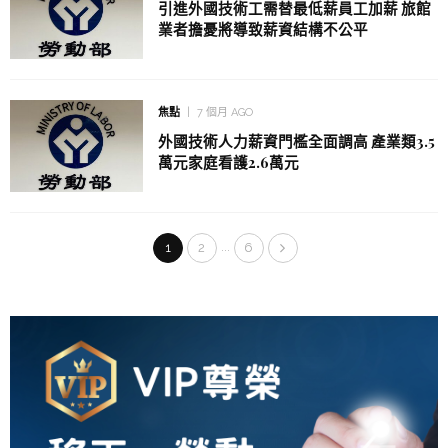
引進外國技術工需替最低薪員工加薪 旅館
業者擔憂將導致薪資結構不公平
焦點
7 個月 AGO
外國技術人力薪資門檻全面調高 產業類3.5
萬元家庭看護2.6萬元
...
1
2
6