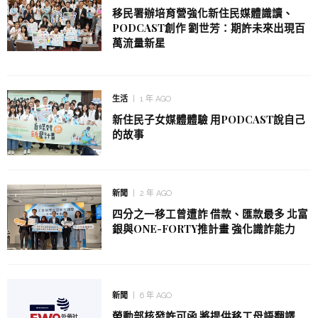
移民署辦培育營強化新住民媒體識讀、
PODCAST創作 劉世芳：期許未來出現百
萬流量新星
生活
1 年 AGO
新住民子女媒體體驗 用PODCAST說自己
的故事
新聞
2 年 AGO
四分之一移工曾遭詐 借款、匯款最多 北富
銀與ONE-FORTY推計畫 強化識詐能力
新聞
6 年 AGO
勞動部核發許可函 將提供移工母語翻譯