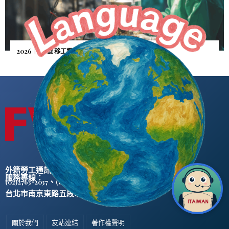
2026｜5月號 移工零付費—雇主憂逃逸「人財兩失」
外籍勞工通訊社版權所有 ©
服務專線：
、
(02)2763-2037
(02)2765-0906
台北市南京東路五段47號5樓之2
關於我們
友站連結
著作權聲明