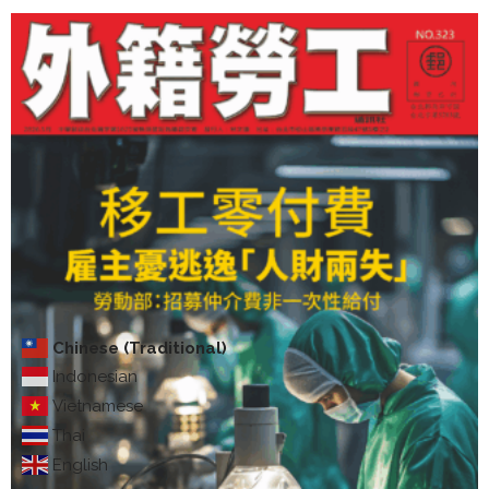
Chinese (Traditional)
Indonesian
Vietnamese
Thai
English