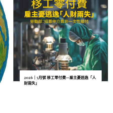
2026｜5月號 移工零付費—雇主憂逃逸「人
財兩失」