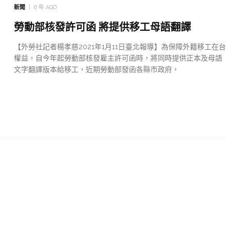
新聞
6 年 AGO
勞動部核發許可函 將提供移工母語翻譯
【外勞社記者楊孝慈2021年1月11日臺北報導】為保障外籍移工在台
權益，自今年起勞動部核發雇主許可函時，將同時提供正本及母語
文字翻譯版本給移工，近期勞動部發函各縣市政府，