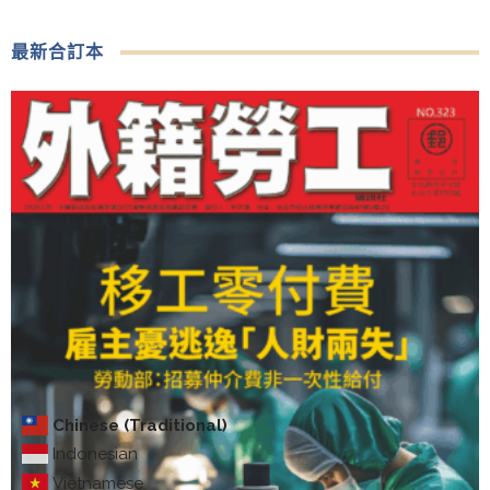
最新合訂本
Chinese (Traditional)
Indonesian
Vietnamese