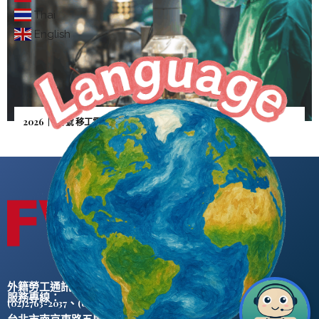
Thai
English
2026｜5月號 移工零付費—雇主憂逃逸「人財兩失」
外籍勞工通訊社版權所有 ©
服務專線：
、
(02)2763-2037
(02)2765-0906