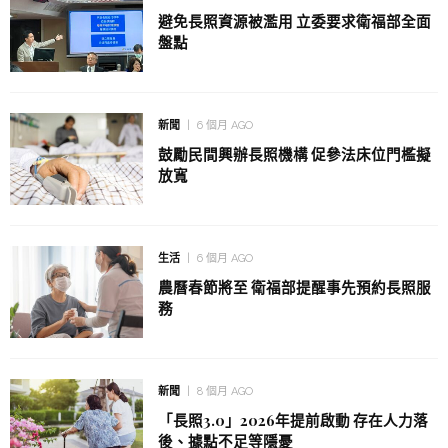
避免長照資源被濫用 立委要求衛福部全面
盤點
新聞
6 個月 AGO
鼓勵民間興辦長照機構 促參法床位門檻擬
放寬
生活
6 個月 AGO
農曆春節將至 衛福部提醒事先預約長照服
務
新聞
8 個月 AGO
「長照3.0」2026年提前啟動 存在人力落
後、據點不足等隱憂