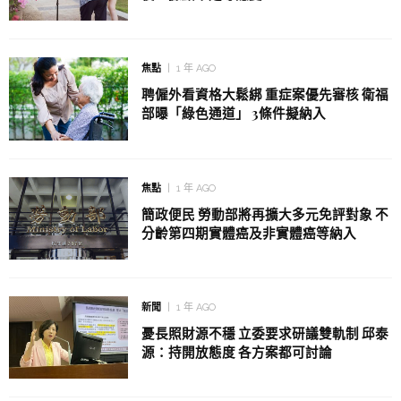
焦點
1 年 AGO
聘僱外看資格大鬆綁 重症案優先審核 衛福
部曝「綠色通道」 3條件擬納入
焦點
1 年 AGO
簡政便民 勞動部將再擴大多元免評對象 不
分齡第四期實體癌及非實體癌等納入
新聞
1 年 AGO
憂長照財源不穩 立委要求研議雙軌制 邱泰
源：持開放態度 各方案都可討論