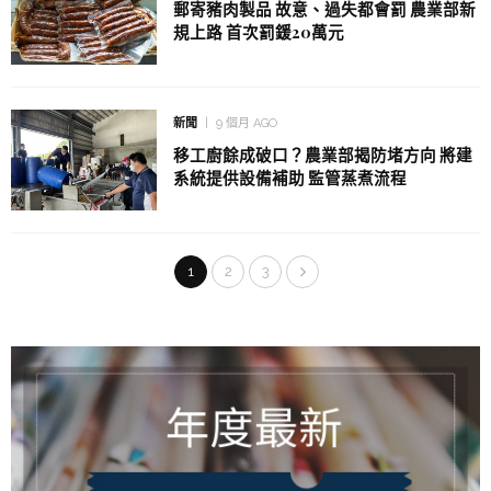
郵寄豬肉製品 故意、過失都會罰 農業部新
規上路 首次罰鍰20萬元
新聞
9 個月 AGO
移工廚餘成破口？農業部揭防堵方向 將建
系統提供設備補助 監管蒸煮流程
1
2
3