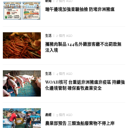
新聞
2 個月 AGO
端午邊境加強查驗抽檢 防堵非洲豬瘟
生活
2 個月 AGO
攜豬肉製品 144名外籍旅客繳不出罰款無
法入境
生活
4 個月 AGO
WOAH核可 台重返非洲豬瘟非疫區 持續強
化邊境管制 確保畜牧產業安全
產經
5 個月 AGO
農業部預告 三類漁船廢棄物不得上岸