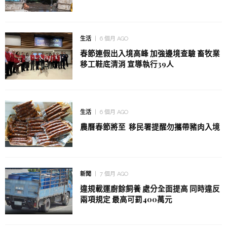
生活
6 個月 AGO
春節連假出入境高峰 加強邊境查驗 畜牧業
移工鞋底清消 宣導執行39人
生活
6 個月 AGO
農曆春節將至 移民署提醒勿攜帶豬肉入境
新聞
7 個月 AGO
違規載運廚餘飼養 處分全面提高 同時違反
兩項規定 最高可罰400萬元