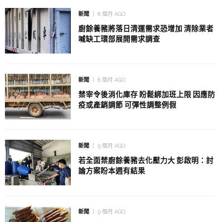
新聞
8 個月 AGO
廚餘養豬將落日清運需求恐增加 清除業者
喊缺工環部展開需求調查
新聞
8 個月 AGO
禁宰令後消化庫存 盼鬆綁加班上限 因應防
疫或產銷調節 可彈性調整例假
新聞
9 個月 AGO
若全面禁廚餘養豬去化壓力大 彭啟明：討
論方案盼本週有結果
新聞
9 個月 AGO