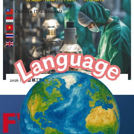
Chinese (Traditional)
Indonesian
Vietnamese
Thai
English
2026｜5月號 移工零付費—雇主憂逃逸「人財兩失」