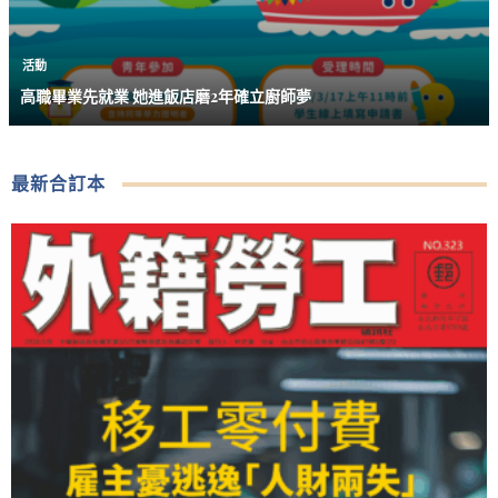
活動
高職畢業先就業 她進飯店磨2年確立廚師夢
最新合訂本