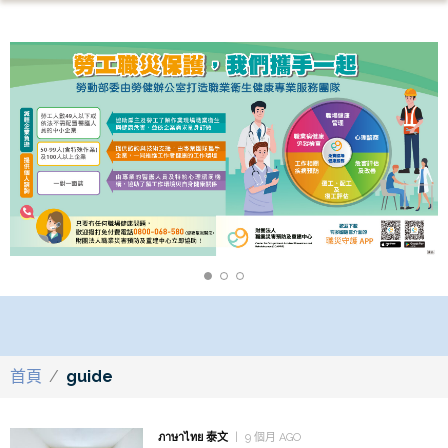
首頁
/
guide
ภาษาไทย 泰文
9 個月 AGO