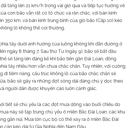
ã tăng lên 21 km/h trong vài giờ qua và tiếp tục hướng về
của cơn bão vẫn rất có tổ chức và rắn chắc, với bán kính
ên 350 km, và bán kính trung bình của gió bão (Cấp 10) kéo
khổng lồ không thể coi thường.
 phía tây dưới ảnh hưởng của luồng không khí dẫn đường ở
ến ngày 8 tháng 7. Sau thứ Tư (ngày 9), bão sẽ bắt đầu
thể sẽ tăng lên đáng kể khi bão tiến gần Đài Loan, đồng
phía tây nhiều hơn vẫn chưa chắc chắn. Tuy nhiên, với cường
g đi tiềm năng, cấu trúc khổng lồ của bão chắc chắn sẽ
ữa, bão sẽ gây ra những đợt sóng dài đáng chú ý dọc theo
 và người dân được khuyến cáo luôn cảnh giác.
hời tiết sẽ chủ yếu là các đợt mưa dông vào buổi chiều do
mưa này sẽ tập trung chủ yếu ở miền Bắc Đài Loan, các khu
ng gần núi. Mưa lớn cục bộ có thể xảy ra ở miền Bắc Đài
ân cận kéo dài từ Gia Nghĩa đến Nam Đầu.