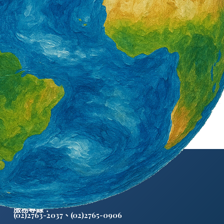
A MỚI NHẤT CỦA
TỰ MANG THEO HỘP ĐỰNG SỐNG
ƯỢC CÔNG BỐ
KHỎE, YÊU TRÁI ĐẤT
HÀNH PHỐ VƯỢT
3 天 AGO
外籍勞工通訊社版權所有 ©
服務專線：
(02)2763-2037
、
(02)2765-0906