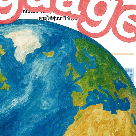
สัปดาห์นี้จะมี วันหยุดพายุไต้ฝุ่น หรือไม่? นี่คือช่วงเวลาที่คาดว่า
พายุไต้ฝุ่นบาวี ที่รุนแรงจะเข้าใกล้ไต้หวันมากที่สุด