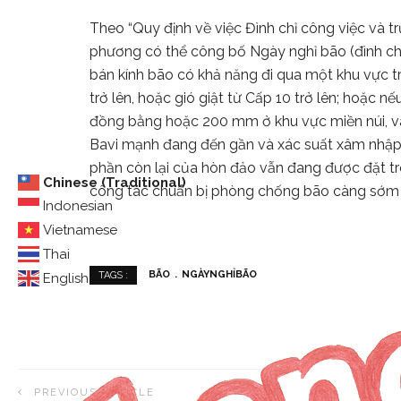
Theo “Quy định về việc Đình chỉ công việc và t
phương có thể công bố Ngày nghỉ bão (đình chỉ
bán kính bão có khả năng đi qua một khu vực t
trở lên, hoặc gió giật từ Cấp 10 trở lên; hoặc
đồng bằng hoặc 200 mm ở khu vực miền núi, và
Bavi mạnh đang đến gần và xác suất xâm nhập 
phần còn lại của hòn đảo vẫn đang được đặt t
Chinese (Traditional)
công tác chuẩn bị phòng chống bão càng sớm 
Indonesian
Vietnamese
Thai
BÃO
NGÀYNGHỈBÃO
TAGS :
English
PREVIOUS ARTICLE