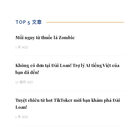
TOP 5 文章
Mối nguy từ thuốc lá Zombie
1 年 AGO
Không cô đơn tại Đài Loan! Trợ lý AI tiếng Việt của
bạn đã đến!
12 個月 AGO
Tuyệt chiêu từ hot TikToker mời bạn khám phá Đài
Loan!
1 年 AGO