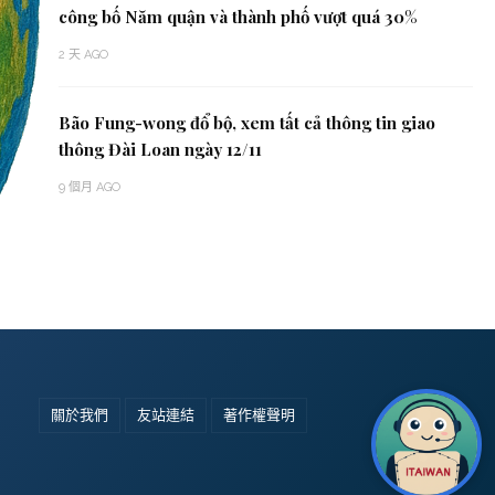
công bố Năm quận và thành phố vượt quá 30%
2 天 AGO
Bão Fung-wong đổ bộ, xem tất cả thông tin giao
thông Đài Loan ngày 12/11
9 個月 AGO
關於我們
友站連結
著作權聲明