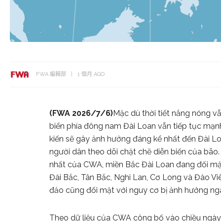
FWA 編輯部
1 個月 AGO
(FWA 2026/7/6)
Mặc dù thời tiết nắng nóng v
biển phía đông nam Đài Loan vẫn tiếp tục mạn
kiến sẽ gây ảnh hưởng đáng kể nhất đến Đài Lo
người dân theo dõi chặt chẽ diễn biến của bão
nhất của CWA, miền Bắc Đài Loan đang đối mặt v
Đài Bắc, Tân Bắc, Nghi Lan, Cơ Long và Đào Vi
đảo cũng đối mặt với nguy cơ bị ảnh hưởng ng
Theo dữ liệu của CWA công bố vào chiều ngày