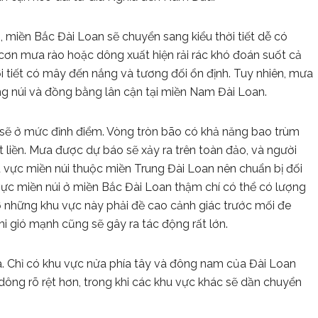
, miền Bắc Đài Loan sẽ chuyển sang kiểu thời tiết dễ có
cơn mưa rào hoặc dông xuất hiện rải rác khó đoán suốt cả
ời tiết có mây đến nắng và tương đối ổn định. Tuy nhiên, mưa
ng núi và đồng bằng lân cận tại miền Nam Đài Loan.
 sẽ ở mức đỉnh điểm. Vòng tròn bão có khả năng bao trùm
 liền. Mưa được dự báo sẽ xảy ra trên toàn đảo, và người
 vực miền núi thuộc miền Trung Đài Loan nên chuẩn bị đối
ực miền núi ở miền Bắc Đài Loan thậm chí có thể có lượng
những khu vực này phải đề cao cảnh giác trước mối đe
i gió mạnh cũng sẽ gây ra tác động rất lớn.
xa. Chỉ có khu vực nửa phía tây và đông nam của Đài Loan
dông rõ rệt hơn, trong khi các khu vực khác sẽ dần chuyển