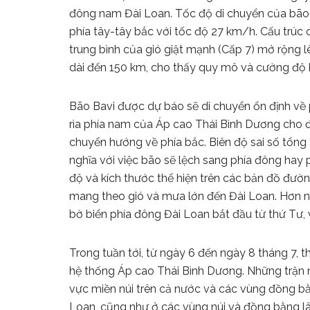
đông nam Đài Loan. Tốc độ di chuyển của bão đ
phía tây-tây bắc với tốc độ 27 km/h. Cấu trúc 
trung bình của gió giật mạnh (Cấp 7) mở rộng l
dài đến 150 km, cho thấy quy mô và cường độ 
Bão Bavi được dự báo sẽ di chuyển ổn định về
rìa phía nam của Áp cao Thái Bình Dương cho đ
chuyển hướng về phía bắc. Biên độ sai số tổng 
nghĩa với việc bão sẽ lệch sang phía đông hay 
độ và kích thước thể hiện trên các bản đồ đườn
mang theo gió và mưa lớn đến Đài Loan. Hơn n
bờ biển phía đông Đài Loan bắt đầu từ thứ Tư,
Trong tuần tới, từ ngày 6 đến ngày 8 tháng 7, t
hệ thống Áp cao Thái Bình Dương. Những trận 
vực miền núi trên cả nước và các vùng đồng bằ
Loan, cũng như ở các vùng núi và đồng bằng l