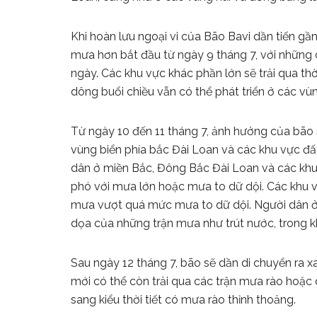
Khi hoàn lưu ngoại vi của Bão Bavi dần tiến gần
mưa hơn bắt đầu từ ngày 9 tháng 7, với những 
ngày. Các khu vực khác phần lớn sẽ trải qua th
dông buổi chiều vẫn có thể phát triển ở các vù
Từ ngày 10 đến 11 tháng 7, ảnh hưởng của bão
vùng biển phía bắc Đài Loan và các khu vực đất
dân ở miền Bắc, Đông Bắc Đài Loan và các khu
phó với mưa lớn hoặc mưa to dữ dội. Các khu v
mưa vượt quá mức mưa to dữ dội. Người dân ở 
dọa của những trận mưa như trút nước, trong kh
Sau ngày 12 tháng 7, bão sẽ dần di chuyển ra 
mới có thể còn trải qua các trận mưa rào hoặc 
sang kiểu thời tiết có mưa rào thỉnh thoảng.