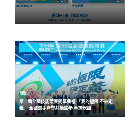
活動
第55屆全國技能競賽開幕典禮 「我的極限 不被定
義」 全國選手齊聚共襄盛舉 卓揆親臨