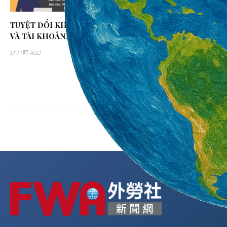
TUYỆT ĐỐI KHÔNG CHO MƯỢN SIM
XÁC SUẤT ĐE DỌ
VÀ TÀI KHOẢN!
BÃO DOLPHIN Đ
NĂM QUẬN VÀ T
17 小時 AGO
QUÁ 30%
2 天 AGO