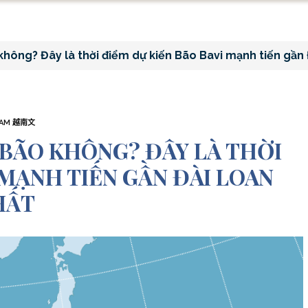
hông? Đây là thời điểm dự kiến Bão Bavi mạnh tiến gần
NAM 越南文
 BÃO KHÔNG? ĐÂY LÀ THỜI
 MẠNH TIẾN GẦN ĐÀI LOAN
HẤT