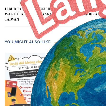
LIBUR TAIFUN MINGGU INI? INILAH PERKIRAAN
WAKTU TAIFUN BAVI YANG KUAT PALING MENDEKATI
TAIWAN
YOU MIGHT ALSO LIKE