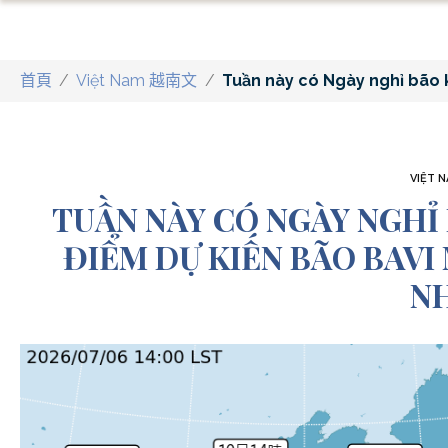
首頁
/
Việt Nam 越南文
/
Tuần này có Ngày nghỉ bão k
VIỆT 
TUẦN NÀY CÓ NGÀY NGHỈ
ĐIỂM DỰ KIẾN BÃO BAVI
N