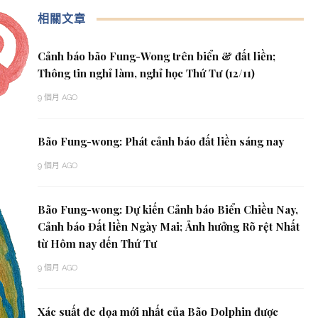
相關文章
Cảnh báo bão Fung-Wong trên biển & đất liền;
Thông tin nghỉ làm, nghỉ học Thứ Tư (12/11)
9 個月 AGO
Bão Fung-wong: Phát cảnh báo đất liền sáng nay
9 個月 AGO
Bão Fung-wong: Dự kiến Cảnh báo Biển Chiều Nay,
Cảnh báo Đất liền Ngày Mai; Ảnh hưởng Rõ rệt Nhất
từ Hôm nay đến Thứ Tư
9 個月 AGO
Xác suất đe dọa mới nhất của Bão Dolphin được