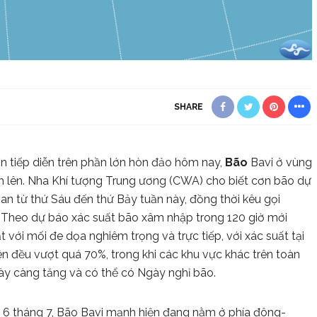
SHARE
ẫn tiếp diễn trên phần lớn hòn đảo hôm nay,
Bão
Bavi ở vùng
h lên. Nha Khí tượng Trung ương (CWA) cho biết cơn bão dự
an từ thứ Sáu đến thứ Bảy tuần này, đồng thời kêu gọi
. Theo dự báo xác suất bão xâm nhập trong 120 giờ mới
ới mối đe dọa nghiêm trọng và trực tiếp, với xác suất tại
ên đều vượt quá 70%, trong khi các khu vực khác trên toàn
ày càng tăng và có thể có Ngày nghỉ bão.
 6 tháng 7, Bão Bavi mạnh hiện đang nằm ở phía đông-