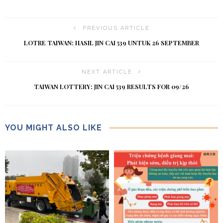
PREVIOUS ARTICLE
LOTRE TAIWAN: HASIL JIN CAI 539 UNTUK 26 SEPTEMBER
NEXT ARTICLE
TAIWAN LOTTERY: JIN CAI 539 RESULTS FOR 09/26
YOU MIGHT ALSO LIKE