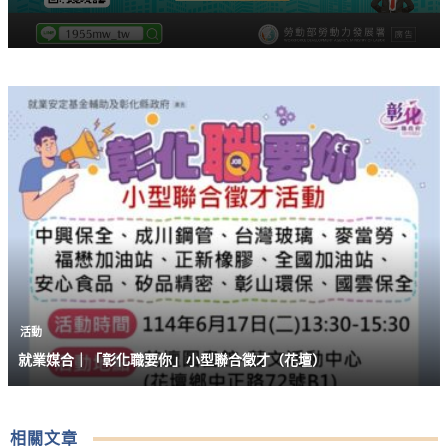
活動
就業媒合｜「彰化職要你」小型聯合徵才（花壇）
相關文章