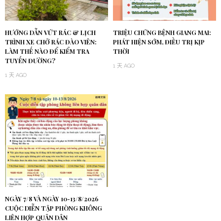
HƯỚNG DẪN VỨT RÁC & LỊCH
TRIỆU CHỨNG BỆNH GIANG MAI:
TRÌNH XE CHỞ RÁC ĐÀO VIÊN:
PHÁT HIỆN SỚM, ĐIỀU TRỊ KỊP
LÀM THẾ NÀO ĐỂ KIỂM TRA
THỜI
TUYẾN ĐƯỜNG?
1 天 AGO
1 天 AGO
NGÀY 7/8 VÀ NGÀY 10-13/8/2026
CUỘC DIỄN TẬP PHÒNG KHÔNG
LIÊN HỢP QUÂN DÂN