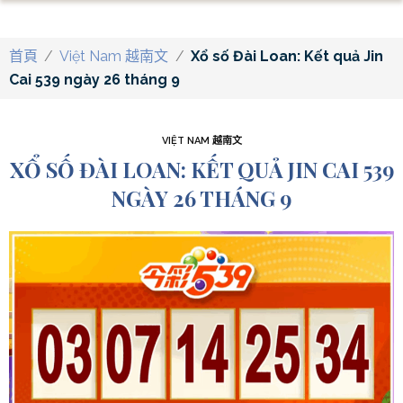
首頁
/
Việt Nam 越南文
/
Xổ số Đài Loan: Kết quả Jin
Cai 539 ngày 26 tháng 9
VIỆT NAM 越南文
XỔ SỐ ĐÀI LOAN: KẾT QUẢ JIN CAI 539
NGÀY 26 THÁNG 9