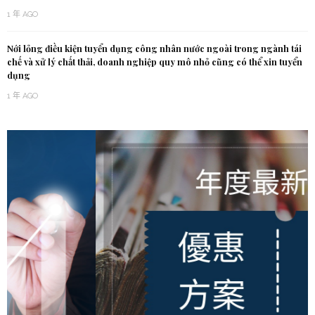
1 年 AGO
Nới lỏng điều kiện tuyển dụng công nhân nước ngoài trong ngành tái
chế và xử lý chất thải, doanh nghiệp quy mô nhỏ cũng có thể xin tuyển
dụng
1 年 AGO