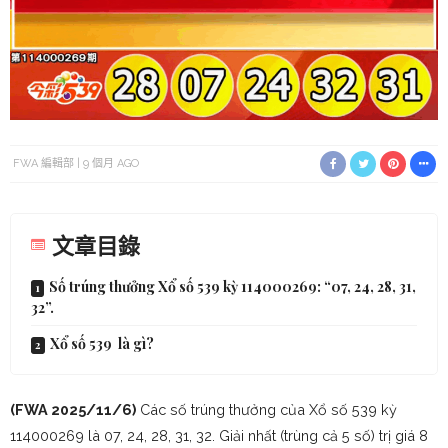
FWA 編輯部
9 個月 AGO
文章目錄
Số trúng thưởng Xổ số 539 kỳ 114000269: “07, 24, 28, 31,
32”.
Xổ số 539 là gì?
(FWA 2025/11/6)
Các số trúng thưởng của Xổ số 539 kỳ
114000269 là 07, 24, 28, 31, 32. Giải nhất (trùng cả 5 số) trị giá 8