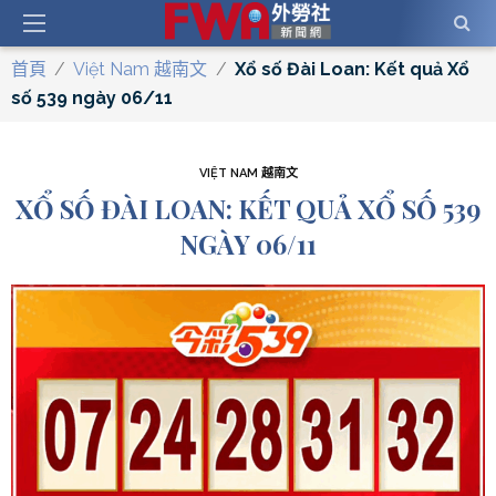
首頁
/
Việt Nam 越南文
/
Xổ số Đài Loan: Kết quả Xổ
số 539 ngày 06/11
VIỆT NAM 越南文
XỔ SỐ ĐÀI LOAN: KẾT QUẢ XỔ SỐ 539
NGÀY 06/11