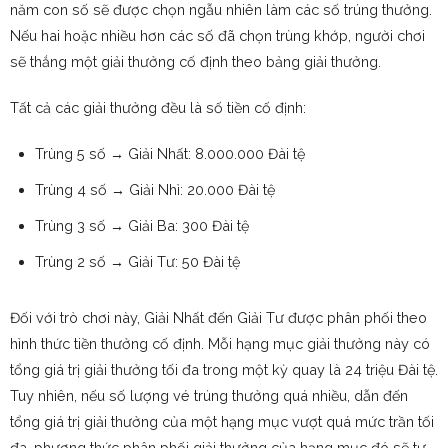
năm con số sẽ được chọn ngẫu nhiên làm các số trúng thưởng.
Nếu hai hoặc nhiều hơn các số đã chọn trùng khớp, người chơi
sẽ thắng một giải thưởng cố định theo bảng giải thưởng.
Tất cả các giải thưởng đều là số tiền cố định:
Trùng 5 số → Giải Nhất: 8.000.000 Đài tệ
Trùng 4 số → Giải Nhì: 20.000 Đài tệ
Trùng 3 số → Giải Ba: 300 Đài tệ
Trùng 2 số → Giải Tư: 50 Đài tệ
Đối với trò chơi này, Giải Nhất đến Giải Tư được phân phối theo
hình thức tiền thưởng cố định. Mỗi hạng mục giải thưởng này có
tổng giá trị giải thưởng tối đa trong một kỳ quay là 24 triệu Đài tệ.
Tuy nhiên, nếu số lượng vé trúng thưởng quá nhiều, dẫn đến
tổng giá trị giải thưởng của một hạng mục vượt quá mức trần tối
đa, phương thức phân phối giải thưởng của hạng mục đó sẽ tự