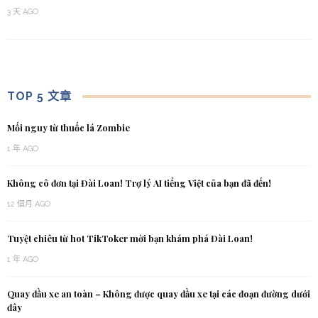
3 天 AGO
TOP 5 文章
Mối nguy từ thuốc lá Zombie
1 年 AGO
Không cô đơn tại Đài Loan! Trợ lý AI tiếng Việt của bạn đã đến!
12 個月 AGO
Tuyệt chiêu từ hot TikToker mời bạn khám phá Đài Loan!
1 年 AGO
Quay đầu xe an toàn – Không được quay đầu xe tại các đoạn đường dưới
đây