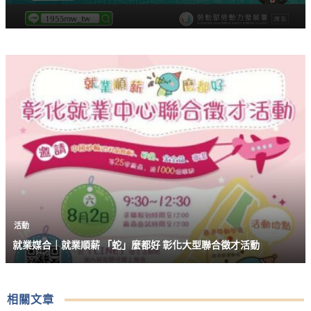
活動
就業媒合｜就業順薪 「蛇」麼都好 彰化大型聯合徵才活動
相關文章