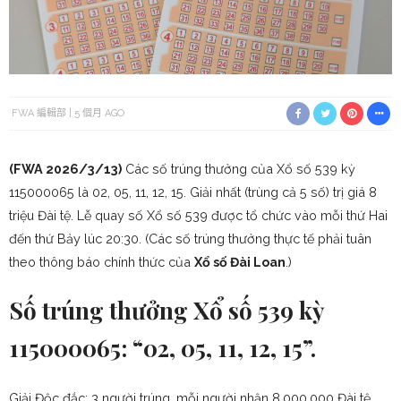
FWA 編輯部
5 個月 AGO
(FWA 2026/3/13)
Các số trúng thưởng của Xổ số 539 kỳ
115000065 là 02, 05, 11, 12, 15. Giải nhất (trùng cả 5 số) trị giá 8
triệu Đài tệ. Lễ quay số Xổ số 539 được tổ chức vào mỗi thứ Hai
đến thứ Bảy lúc 20:30. (Các số trúng thưởng thực tế phải tuân
theo thông báo chính thức của
Xổ số Đài Loan
.)
Số trúng thưởng Xổ số 539 kỳ
115000065: “02, 05, 11, 12, 15”.
Giải Độc đắc: 3 người trúng, mỗi người nhận 8.000.000 Đài tệ.