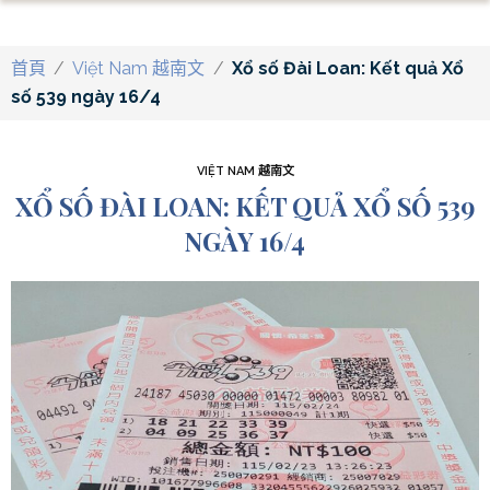
首頁
/
Việt Nam 越南文
/
Xổ số Đài Loan: Kết quả Xổ
số 539 ngày 16/4
VIỆT NAM 越南文
XỔ SỐ ĐÀI LOAN: KẾT QUẢ XỔ SỐ 539
NGÀY 16/4