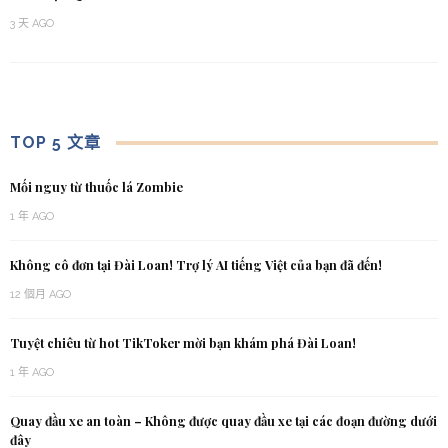
3 天 AGO
TOP 5 文章
Mối nguy từ thuốc lá Zombie
1 年 AGO
Không cô đơn tại Đài Loan! Trợ lý AI tiếng Việt của bạn đã đến!
12 個月 AGO
Tuyệt chiêu từ hot TikToker mời bạn khám phá Đài Loan!
1 年 AGO
Quay đầu xe an toàn – Không được quay đầu xe tại các đoạn đường dưới
đây