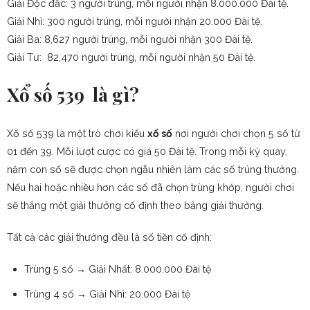
Giải Độc đắc: 3 người trúng, mỗi người nhận 8.000.000 Đài tệ.
Giải Nhì: 300 người trúng, mỗi người nhận 20.000 Đài tệ.
Giải Ba: 8,627 người trúng, mỗi người nhận 300 Đài tệ.
Giải Tư: 82,470 người trúng, mỗi người nhận 50 Đài tệ.
Xổ số 539
là gì?
Xổ số 539 là một trò chơi kiểu
xổ số
nơi người chơi chọn 5 số từ
01 đến 39. Mỗi lượt cược có giá 50 Đài tệ. Trong mỗi kỳ quay,
năm con số sẽ được chọn ngẫu nhiên làm các số trúng thưởng.
Nếu hai hoặc nhiều hơn các số đã chọn trùng khớp, người chơi
sẽ thắng một giải thưởng cố định theo bảng giải thưởng.
Tất cả các giải thưởng đều là số tiền cố định:
Trùng 5 số → Giải Nhất: 8.000.000 Đài tệ
Trùng 4 số → Giải Nhì: 20.000 Đài tệ