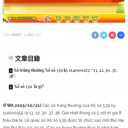
FWA 編輯部
10 個月 AGO
文章目錄
Số trúng thưởng Xổ số 539 kỳ 114000255: “13, 22, 30, 37,
38”.
Xổ số 539 là gì?
(FWA 2025/10/21)
Các số trúng thưởng của Xổ số 539 kỳ
114000255 là 13, 22, 30, 37, 38. Giải nhất (trùng cả 5 số) trị giá 8
triệu Đài tệ. Lễ quay số Xổ số 539 được tổ chức vào mỗi thứ Hai
đến thứ Bảy lúc 20:30. (Các số trúng thưởng thực tế phải tuân