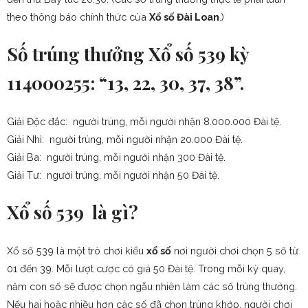
theo thông báo chính thức của
Xổ số Đài Loan
.)
Số trúng thưởng Xổ số 539 kỳ
114000255: “13, 22, 30, 37, 38”.
Giải Độc đắc: người trúng, mỗi người nhận 8.000.000 Đài tệ.
Giải Nhì: người trúng, mỗi người nhận 20.000 Đài tệ.
Giải Ba: người trúng, mỗi người nhận 300 Đài tệ.
Giải Tư: người trúng, mỗi người nhận 50 Đài tệ.
Xổ số 539 là gì?
Xổ số 539 là một trò chơi kiểu
xổ số
nơi người chơi chọn 5 số từ
01 đến 39. Mỗi lượt cược có giá 50 Đài tệ. Trong mỗi kỳ quay,
năm con số sẽ được chọn ngẫu nhiên làm các số trúng thưởng.
Nếu hai hoặc nhiều hơn các số đã chọn trùng khớp, người chơi