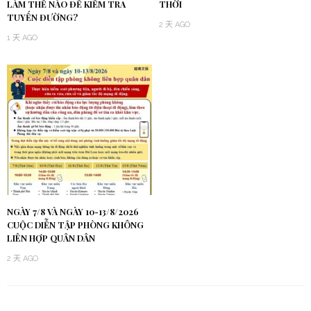
LÀM THẾ NÀO ĐỂ KIỂM TRA
THỜI
TUYẾN ĐƯỜNG?
2 天 AGO
1 天 AGO
NGÀY 7/8 VÀ NGÀY 10-13/8/2026
CUỘC DIỄN TẬP PHÒNG KHÔNG
LIÊN HỢP QUÂN DÂN
2 天 AGO