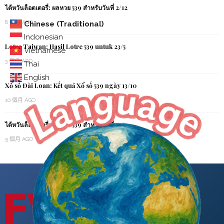
ไต้หวันล็อตเตอรี่: ผลหวย 539 สำหรับวันที่ 2/12
8 個月 AGO
Chinese (Traditional)
Indonesian
Lotre Taiwan: Hasil Lotre 539 untuk 23/5
Vietnamese
3 個月 AGO
Thai
English
Xổ số Đài Loan: Kết quả Xổ số 539 ngày 13/10
10 個月 AGO
ไต้หวันล็อตเตอรี่: ผลหวย 539 สำหรับวันที่ 25/2
5 個月 AGO