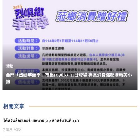
活動
金門「烈嶼芋頭季」市集10月10-11日登場 專區消費滿額贈精美小
禮
相關文章
ไต้หวันล็อตเตอรี่: ผลหวย 539 สำหรับวันที่ 23/1
7 個月 AGO