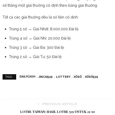
sẽ thắng một giải thưởng cố định theo bảng giải thưởng.
Tất cả các giải thưởng đều là số tiền cố định:
Trùng 5 số → Giải Nhất: 8.000.000 Đài tệ
Trùng 4 số → Giải Nhì: 20.000 Đài tệ
Trùng 3 số → Giải Ba: 300 Đài tệ
Trùng 2 số → Giải Tư: 50 Đài tệ
DAILYCASH
JINCAI539
LOTTERY
XỔSỐ
XỔSỐ539
TAGS :
PREVIOUS ARTICLE
LOTRE TAIWAN: HASIL LOTRE 539 UNTUK 21/10