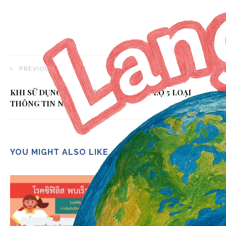
PREVIOUS ARTICLE
KHI SỬ DỤNG AI ĐỪNG BAO GIỜ TIẾT LỘ 5 LOẠI
THÔNG TIN NÀY
YOU MIGHT ALSO LIKE