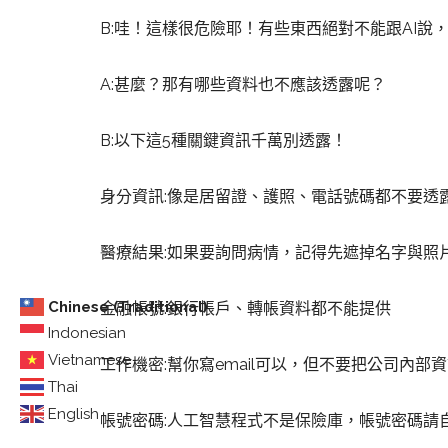
B:哇！這樣很危險耶！有些東西絕對不能跟AI說
A:甚麼？那有哪些資料也不應該透露呢？
B:以下這5種關鍵資訊千萬別透露！
身分資訊:像是居留證、護照、電話號碼都不要透
醫療結果:如果要詢問病情，記得先遮掉名字與照
Chinese (Traditional)
金融帳號:銀行帳戶、轉帳資料都不能提供
Indonesian
Vietnamese
工作機密:幫你寫email可以，但不要把公司內部
Thai
English
帳號密碼:人工智慧程式不是保險庫，帳號密碼請