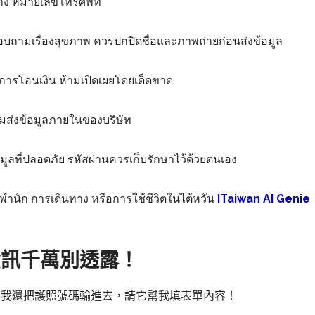
ทาง หมายเลขโทรศัพท์
ถามเรื่องสุขภาพ ควรปกปิดชื่อและภาพถ่ายก่อนส่งข้อมูล
ลการโอนเงิน ห้ามเปิดเผยโดยเด็ดขาด
ห้ามส่งข้อมูลภายในของบริษัท
ข้อมูลที่ปลอดภัย รหัสผ่านควรเก็บรักษาไว้ด้วยตนเอง
ำนัก การเดินทาง หรือการใช้ชีวิตในไต้หวัน
ITaiwan AI Genie
資訊千萬別透露！
便！我還把護照號碼輸進去，請它幫我填表單內容！