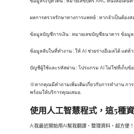
ข้อมูลระบุตัวตน : หมายเลขบัตร ARC หนังสือเดิน
ผลการตรวจรักษาทางการแพทย์ : หากจำเป็นต้องสอบ
ข้อมูลบัญชีการเงิน : หมายเลขบัญชีธนาคาร ข้อมู
ข้อมูลลับในที่ทำงาน : ให้ AI ช่วยร่างอีเมลได้ แต่
บัญชีผู้ใช้และรหัสผ่าน : โปรแกรม AI ไม่ใช่ที่เก็บ
※หากคุณมีคำถามเพิ่มเติมเกี่ยวกับการทำงาน การพ
พร้อมให้บริการคุณเสมอ.
使用人工智慧程式，這5種
A:我最近開始用AI幫我翻譯、整理資料，超方