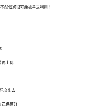
，不然個資很可能被拿去利用！
露
片再上傳
資訊交出去
自己保管好