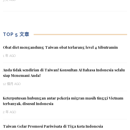
TOP 5 文章
Obat diet mengandung Taiwan obat terlarang level 4 Sibutramin
1 年 AGO
Anda tidak sendirian di Taiwan! Konsultan AI Bahasa Indonesia selalu
siap Menemani Anda!
12 個月 AGO
Keterputusan hubungan antar pekerja migran masih tinggi Vietnam
terbanyak, disusul Indonesia
2 年 AGO
Taiwan Gelar Promosi Pariwisata di Tiga Kota Indonesia