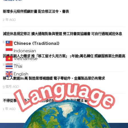
新增多元陪伴照顧計畫 配合修正法令、書表
2 年 AGO
減班休息規定修正 擴大通報對象與管道 勞工持書面協議書 可自行通報減班休息
8 個月 AGO
Chinese (Traditional)
Indonesian
因應長期人力需求 推「移工留才久用方案」 3年逾5萬名轉任 照顧服務業比例最高
Vietnamese
11 個月 AGO
Thai
English
移工人數逾86萬 製造業增補趨緩 電子零組件、金屬製品業仍有需求
9 個月 AGO
不得從事許可外工作 外籍白領也適用 包山包海已觸法 最重可處15萬元罰鍰
1 年 AGO