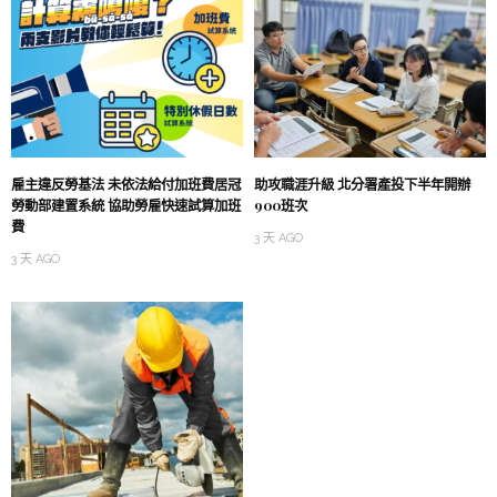
雇主違反勞基法 未依法給付加班費居冠
助攻職涯升級 北分署產投下半年開辦
勞動部建置系統 協助勞雇快速試算加班
900班次
費
3 天 AGO
3 天 AGO