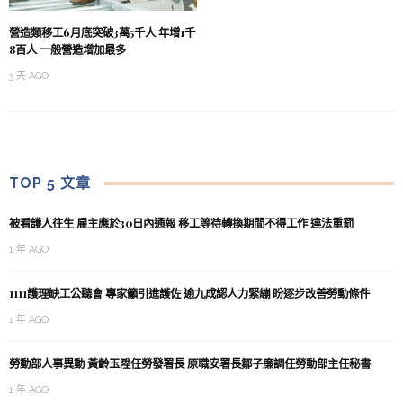
營造類移工6月底突破3萬5千人 年增1千
8百人 一般營造增加最多
3 天 AGO
TOP 5 文章
被看護人往生 雇主應於30日內通報 移工等待轉換期間不得工作 違法重罰
1 年 AGO
1111護理缺工公聽會 專家籲引進護佐 逾九成認人力緊繃 盼逐步改善勞動條件
1 年 AGO
勞動部人事異動 黃齡玉陞任勞發署長 原職安署長鄒子廉調任勞動部主任秘書
1 年 AGO