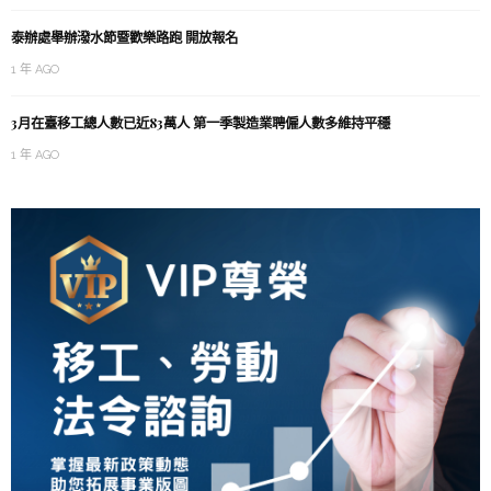
泰辦處舉辦潑水節暨歡樂路跑 開放報名
1 年 AGO
3月在臺移工總人數已近83萬人 第一季製造業聘僱人數多維持平穩
1 年 AGO