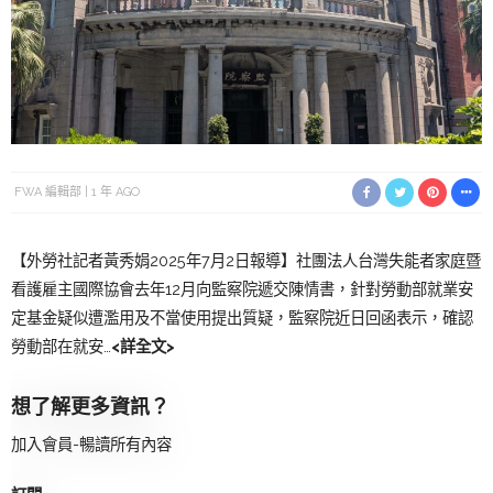
FWA 編輯部
1 年 AGO
【外勞社記者黃秀娟2025年7月2日報導】社團法人台灣失能者家庭暨
看護雇主國際協會去年12月向監察院遞交陳情書，針對勞動部就業安
定基金疑似遭濫用及不當使用提出質疑，監察院近日回函表示，確認
勞動部在就安…
<詳全文>
想了解更多資訊？
加入會員-暢讀所有內容