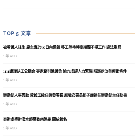
TOP 5 文章
被看護人往生 雇主應於30日內通報 移工等待轉換期間不得工作 違法重罰
1 年 AGO
1111護理缺工公聽會 專家籲引進護佐 逾九成認人力緊繃 盼逐步改善勞動條件
1 年 AGO
勞動部人事異動 黃齡玉陞任勞發署長 原職安署長鄒子廉調任勞動部主任秘書
1 年 AGO
泰辦處舉辦潑水節暨歡樂路跑 開放報名
1 年 AGO