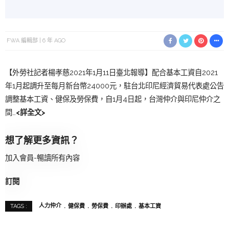
FWA 編輯部
6 年 AGO
【外勞社記者楊孝慈2021年1月11日臺北報導】配合基本工資自2021
年1月起調升至每月新台幣24000元，駐台北印尼經濟貿易代表處公告
調整基本工資、健保及勞保費，自1月4日起，台灣仲介與印尼仲介之
間…
<詳全文>
想了解更多資訊？
加入會員-暢讀所有內容
訂閱
人力仲介
健保費
勞保費
印辦處
基本工資
TAGS :