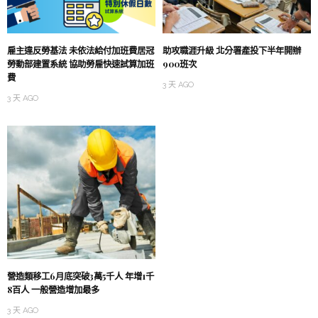
雇主違反勞基法 未依法給付加班費居冠
助攻職涯升級 北分署產投下半年開辦
勞動部建置系統 協助勞雇快速試算加班
900班次
費
3 天 AGO
3 天 AGO
營造類移工6月底突破3萬5千人 年增1千
8百人 一般營造增加最多
3 天 AGO