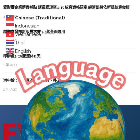
受影響企業薪資補貼 延長受理至4/15 放寬資格認定 經濟部將依新規核算金額
4 年 AGO
Chinese (Traditional)
Indonesian
越辦處發布新版需求書 5/5起全面適用
Vietnamese
1 年 AGO
Thai
English
印辦處3/28起連休11天
1 年 AGO
洪申翰：推照顧不離職 本勞、移工都挺
2 年 AGO