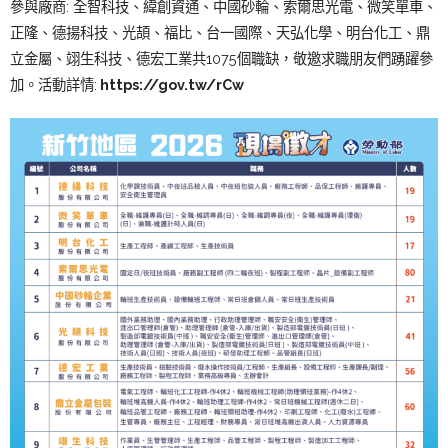
參與廠商: 全智科技、緯創資通、中國砂輪、索爾思光電、微笑單車、
正隆、德揚科技、光頡、福比、台一國際、天弘化學、明台化工、鼎
立金屬、翊生科技、德宏工業共1075個職缺，敬邀求職朋友們踴躍參
加。活動詳情:
https://gov.tw/rCw