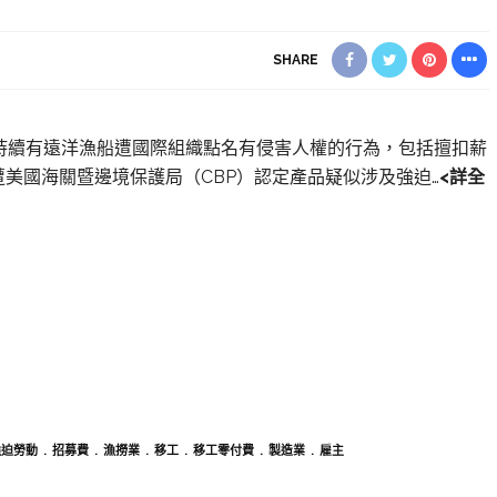
SHARE
近年持續有遠洋漁船遭國際組織點名有侵害人權的行為，包括擅扣薪
遭美國海關暨邊境保護局（CBP）認定產品疑似涉及強迫…
<詳全
強迫勞動
招募費
漁撈業
移工
移工零付費
製造業
雇主