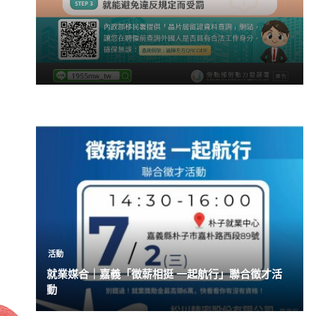
活動
就業媒合｜嘉義「徵薪相挺 一起航行」聯合徵才活
動