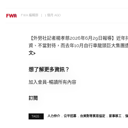
FWA 編輯部
1 個月 AGO
【外勞社記者楊孝慈2026年6月29日報導】
資、不當對待，而去年10月自行車龍頭巨大集團
文>
想了解更多資訊？
加入會員-暢讀所有內容
訂閱
人力仲介
公平招募
台美對等貿易協定
家事移工
TAGS :