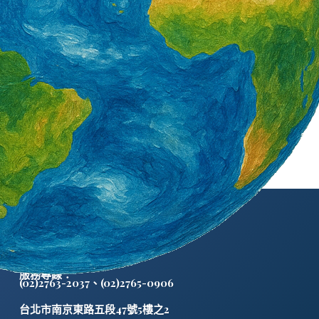
外籍勞工通訊社版權所有 ©
服務專線：
(02)2763-2037
、
(02)2765-0906
台北市南京東路五段47號5樓之2