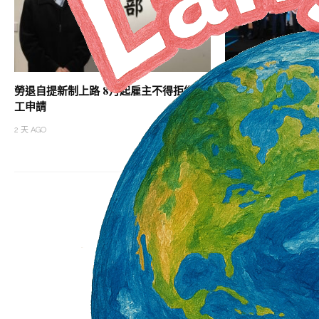
勞退自提新制上路 8月起雇主不得拒絕勞
漁業勞動人權論壇 
工申請
焦公平招募、盡職調
2 天 AGO
2 天 AGO