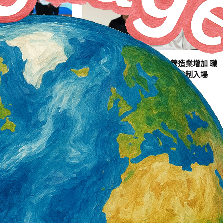
匯集國際實務經驗 聚
全產業重大職災死亡降2成 營造業增加 職
查 完善法規制度
安卡已發32萬張 明年7月全面強制入場
3 天 AGO