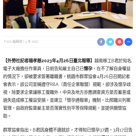
FWA 編輯部
3 年 AGO
【外勞社記者楊孝慈
2023年4
月26日臺北報導】
越南移工B君於知名
電子大廠擔任作業員，日前告知雇主自己已
懷孕
，在不了解自身權益
的情況下，卻被要求簽署離職書。桃園市群眾協會4月26日召開記者
會表示，該公司宣稱遵守RBA（責任企業聯盟）規範，卻涉及懷孕歧
視，除要求企業讓移工復職外，中央及地方亦應調查資方是否蓄意或
過失造成移工權益受損，並建立「懷孕通報單」機制，比照職災列案
管理，由政府監督雇主是否落實性別平等保障規範，並提供關懷協
助。
群眾協會指出，B君因身體不適就診，才得知已懷孕37週，3月17日告