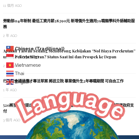
11 個月 AGO
勞動部114年新制 最低工資月薪28,590元 新增僑外生適用39職類學科外語輔助服
務
2 年 AGO
Chinese (Traditional)
Apakah Taiwan Sedang Mendorong Kebijakan “Nol Biaya Perekrutan”
Indonesian
untuk Pekerja Migran? Status Saat Ini dan Prospek ke Depan
Vietnamese
2 個月 AGO
Thai
行政院會通過攬才專法草案 將送立院 畢業僑外生2年尋職期間 可自由工作
English
1 年 AGO
520將至 政院提出「0到18歲全程支持」 產假、陪產檢等擬延長 新增薪資政府支
付
3 個月 AGO