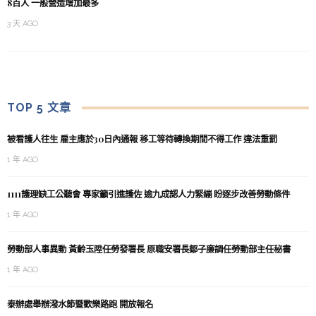
8百人 一般營造增加最多
3 天 AGO
TOP 5 文章
被看護人往生 雇主應於30日內通報 移工等待轉換期間不得工作 違法重罰
1 年 AGO
1111護理缺工公聽會 專家籲引進護佐 逾九成認人力緊繃 盼逐步改善勞動條件
1 年 AGO
勞動部人事異動 黃齡玉陞任勞發署長 原職安署長鄒子廉調任勞動部主任秘書
1 年 AGO
泰辦處舉辦潑水節暨歡樂路跑 開放報名