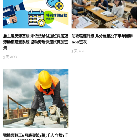
雇主違反勞基法 未依法給付加班費居冠
助攻職涯升級 北分署產投下半年開辦
勞動部建置系統 協助勞雇快速試算加班
900班次
費
3 天 AGO
3 天 AGO
營造類移工6月底突破3萬5千人 年增1千