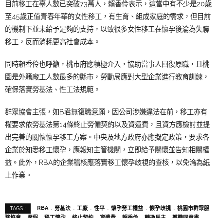
目前移工在臺人數已突破73萬人，賴香伶表示，這當中有不少是20歲
至45歲正值青春年華的女性移工，有生育、組成家庭的需求，但目前
的機制下並未給予足夠的支持，以致很多女性移工在懷孕後淪為失聯
移工，反而消耗更高社會成本。
同時賴香伶也呼籲，桃市府應積極介入，協助當事人回復原職，且桃
園是外籍廠工人數最多的縣市，勞動局應對大型企業進行教育訓練，
確保落實勞基法、性工法規範。
群眾協會主張，如B君無復職意願，因公司涉嫌違法在前，移工亦有
權要求依勞基法第14條終止勞僱契約以及資遣費，且資方應檢討並提
出完善的關懷懷孕移工方案。中央及地方政府亦應擬定政策，要求各
企業於知悉移工懷孕，應報知主管機關，立即給予關懷並告知相關權
益。此外，RBA的企業稽核應落實移工懷孕歧視的查核，以免淪為紙
上作業。
RBA
勞基法
工廠
性平
懷孕勞工權益
懷孕歧視
桃園市群眾服
TAGS :
務協會
產假
移工懷孕
終止契約
資遣費
賴香伶
轉換雇主
離職同意書