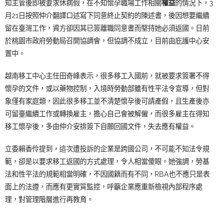
知主管後即被要求休病假，在不知懷孕職場工作相關
權益
的情況下，3
月21日按照仲介翻譯口述寫下同意終止契約的陳述書，後因想要繼續
留在臺灣工作，資方卻因其已簽離職同意書而堅持她必須返國。日前
於桃園市政府勞動局召開協調會，但協調不成立，目前由庇護中心安
置中。
越南移工中心主任田奇峰表示，很多移工入國前，就被要求簽署不得
懷孕的文件，或以藥物控制，入境時勞動部雖有性平法令宣導，但對
象僅有家庭類，因此很多移工並不清楚懷孕後可請產假，且生產後亦
可留臺繼續工作或轉換雇主，擔心自己會被解僱，而很多雇主在得知
移工懷孕後，多由仲介安排
簽下自願回國文件，失去應有權益。
立委賴香伶提到，這次遭投訴的企業是跨國公司，不可能不知法令規
範，卻是以要求移工返國的方式處理，令人相當傻眼。她強調，勞基
法和性平法的規範相當明確，不因國籍而有不同，RBA也不應只是表
面上的法遵，而應有更實質監控，呼籲企業應重新檢視內部程序處
理，對管理階層進行再教育。