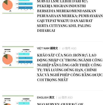
SURVEI LSM: LEBIH DARI 85%
PEKERJA MIGRAN INDUSTRI
BERSEDIA MEREKOMENDASIKAN
PERUSAHAAN MEREKA; PEMBAYARAN
GAJI TEPAT WAKTU DAN AKURAT
SERTA CUTI YANG ADIL PALING
DIHARGAI
VIỆT NAM 越南文
10 個月 AGO
KHẢO SÁT CỦA NGO: HƠN 85% LAO
ĐỘNG NHẬP CƯ TRONG NGÀNH CÔNG
NGHIỆP SẴN LÒNG GIỚI THIỆU CÔNG
TY; TRẢ LƯƠNG ĐÚNG HẠN, CHÍNH
XÁC VÀ NGHỈ PHÉP CÔNG BẰNG ĐƯỢC
COI TRỌNG NHẤT
ENGLISH 英文
10 個月 AGO
NGO SURVEY: OVER 85% OF