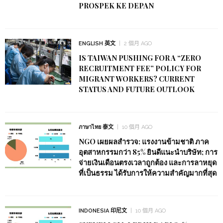
PROSPEK KE DEPAN
ENGLISH 英文
2 個月 AGO
IS TAIWAN PUSHING FOR A “ZERO
RECRUITMENT FEE” POLICY FOR
MIGRANT WORKERS? CURRENT
STATUS AND FUTURE OUTLOOK
ภาษาไทย 泰文
10 個月 AGO
NGO เผยผลสำรวจ: แรงงานข้ามชาติ ภาค
อุตสาหกรรมกว่า 85% ยินดีแนะนำบริษัท; การ
จ่ายเงินเดือนตรงเวลาถูกต้อง และการลาหยุด
ที่เป็นธรรม ได้รับการให้ความสำคัญมากที่สุด
INDONESIA 印尼文
10 個月 AGO