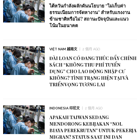
ไต้หวันกำลังผลักดันนโยบาย “ไม่เก็บค่า
ธรรมเนียมการจัดหางาน” สำหรับแรงงาน
ข้ามชาติหรือไม่? สถานะปัจจุบันและแนว
โน้มในอนาคต
VIỆT NAM 越南文
2 個月 AGO
ĐÀI LOAN CÓ ĐANG THÚC ĐẨY CHÍNH
SÁCH “KHÔNG THU PHÍ TUYỂN
DỤNG” CHO LAO ĐỘNG NHẬP CƯ
KHÔNG? TÌNH TRẠNG HIỆN TẠI VÀ
TRIỂN VỌNG TƯƠNG LAI
INDONESIA 印尼文
2 個月 AGO
APAKAH TAIWAN SEDANG
MENDORONG KEBIJAKAN “NOL
BIAYA PEREKRUTAN” UNTUK PEKERJA
MIGRAN? STATUS SAAT INI DAN