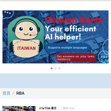
首頁
/
RBA
ภาษาไทย 泰文
2 個月 AGO