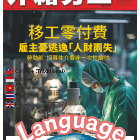
Chinese (Traditional)
Indonesian
Vietnamese
Thai
English