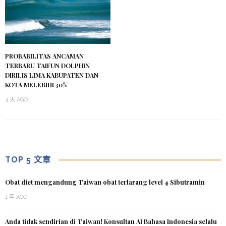
PROBABILITAS ANCAMAN
TERBARU TAIFUN DOLPHIN
DIRILIS LIMA KABUPATEN DAN
KOTA MELEBIHI 30%
4 天 AGO
TOP 5 文章
Obat diet mengandung Taiwan obat terlarang level 4 Sibutramin
1 年 AGO
Anda tidak sendirian di Taiwan! Konsultan AI Bahasa Indonesia selalu