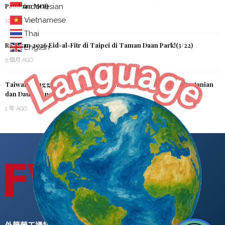
Panduan MOI)
Indonesian
Vietnamese
10 個月 AGO
Thai
Rayakan 2026 Eid-al-Fitr di Taipei di Taman Daan Park!(3/22)
English
5 個月 AGO
Taiwan Longgarkan Aturan Perekrutan Pekerja Migran di Pertanian
dan Daur Ulang
1 年 AGO