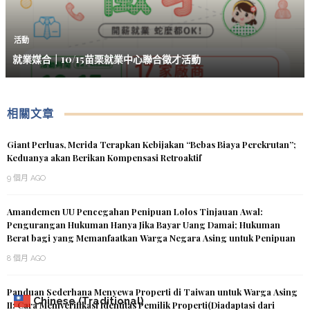
活動
就業媒合｜10/15苗栗就業中心聯合徵才活動
相關文章
Giant Perluas, Merida Terapkan Kebijakan “Bebas Biaya Perekrutan”;
Keduanya akan Berikan Kompensasi Retroaktif
9 個月 AGO
Amandemen UU Pencegahan Penipuan Lolos Tinjauan Awal:
Pengurangan Hukuman Hanya Jika Bayar Uang Damai; Hukuman
Berat bagi yang Memanfaatkan Warga Negara Asing untuk Penipuan
8 個月 AGO
Panduan Sederhana Menyewa Properti di Taiwan untuk Warga Asing
Chinese (Traditional)
II: Cara Memverifikasi Identitas Pemilik Properti(Diadaptasi dari