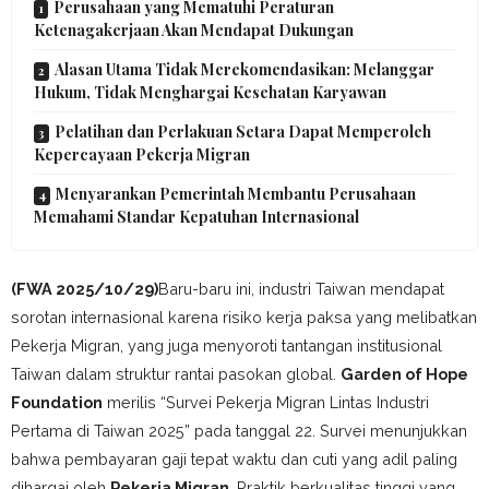
Perusahaan yang Mematuhi Peraturan
Ketenagakerjaan Akan Mendapat Dukungan
Alasan Utama Tidak Merekomendasikan: Melanggar
Hukum, Tidak Menghargai Kesehatan Karyawan
Pelatihan dan Perlakuan Setara Dapat Memperoleh
Kepercayaan Pekerja Migran
Menyarankan Pemerintah Membantu Perusahaan
Memahami Standar Kepatuhan Internasional
(FWA 2025/10/29)
Baru-baru ini, industri Taiwan mendapat
sorotan internasional karena risiko kerja paksa yang melibatkan
Pekerja Migran, yang juga menyoroti tantangan institusional
Taiwan dalam struktur rantai pasokan global.
Garden of Hope
Foundation
merilis “Survei Pekerja Migran Lintas Industri
Pertama di Taiwan 2025” pada tanggal 22. Survei menunjukkan
bahwa pembayaran gaji tepat waktu dan cuti yang adil paling
dihargai oleh
Pekerja Migran
. Praktik berkualitas tinggi yang