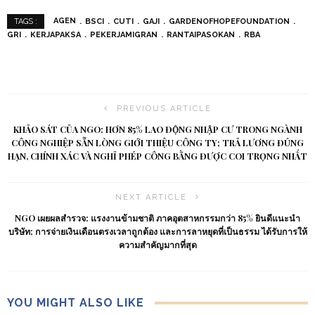
AGEN
BSCI
CUTI
GAJI
GARDENOFHOPEFOUNDATION
TAGS :
GRI
KERJAPAKSA
PEKERJAMIGRAN
RANTAIPASOKAN
RBA
PREVIOUS ARTICLE
KHẢO SÁT CỦA NGO: HƠN 85% LAO ĐỘNG NHẬP CƯ TRONG NGÀNH
CÔNG NGHIỆP SẴN LÒNG GIỚI THIỆU CÔNG TY; TRẢ LƯƠNG ĐÚNG
HẠN, CHÍNH XÁC VÀ NGHỈ PHÉP CÔNG BẰNG ĐƯỢC COI TRỌNG NHẤT
NEXT ARTICLE
NGO เผยผลสำรวจ: แรงงานข้ามชาติ ภาคอุตสาหกรรมกว่า 85% ยินดีแนะนำ
บริษัท; การจ่ายเงินเดือนตรงเวลาถูกต้อง และการลาหยุดที่เป็นธรรม ได้รับการให้
ความสำคัญมากที่สุด
YOU MIGHT ALSO LIKE