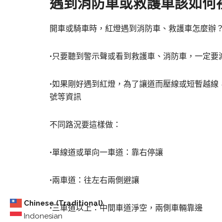
遇到消防車或救護車該如何
開車或騎車時，紅燈遇到消防車、救護車怎麼辦
•只要聽到警示聲或看到救護車、消防車，一定要
•如果剛好遇到紅燈，為了讓道而壓線或短暫越線
號等資訊
不同路況要這樣做：
•單線道或單向一車道：靠右停讓
•兩車道：往左右兩側避讓
Chinese (Traditional)
•三車道以上：中間車道淨空，兩側車輛靠邊
Indonesian