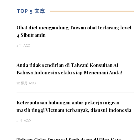
TOP 5 文章
Obat diet mengandung Taiwan obat terlarang level
4 Sibutramin
1 年 AGO
Anda tidak sendirian di Taiwan! Konsultan AI
Bahasa Indonesia selalu siap Menemani Anda!
12 個月 AGO
Keterputusan hubungan antar pekerja migran
masih tinggi Vietnam terbanyak, disusul Indonesia
2 年 AGO
Taiwan Gelar Promosi Pariwisata di Tiga Kota