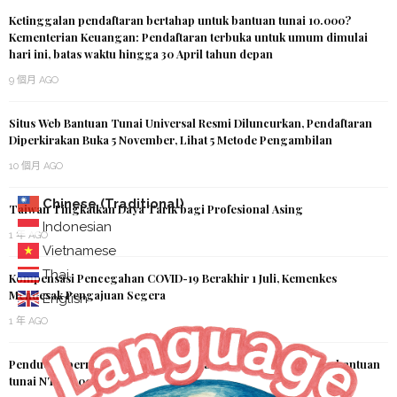
Ketinggalan pendaftaran bertahap untuk bantuan tunai 10.000?
Kementerian Keuangan: Pendaftaran terbuka untuk umum dimulai
hari ini, batas waktu hingga 30 April tahun depan
9 個月 AGO
Situs Web Bantuan Tunai Universal Resmi Diluncurkan, Pendaftaran
Diperkirakan Buka 5 November, Lihat 5 Metode Pengambilan
10 個月 AGO
Chinese (Traditional)
Taiwan Tingkatkan Daya Tarik bagi Profesional Asing
Indonesian
1 年 AGO
Vietnamese
Thai
Kompensasi Pencegahan COVID-19 Berakhir 1 Juli, Kemenkes
Mendesak Pengajuan Segera
English
1 年 AGO
Penduduk permanen dan pasangan asing berhak menerima bantuan
tunai NT$10.000