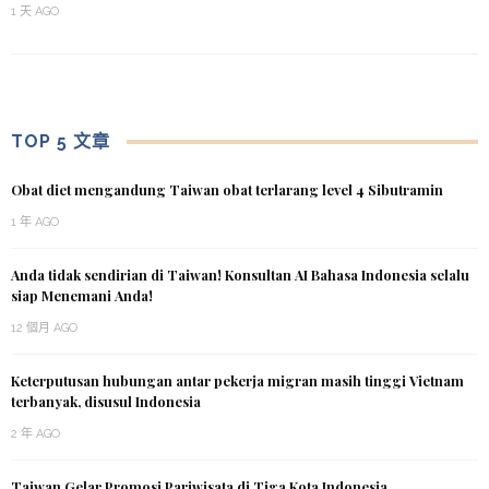
1 天 AGO
TOP 5 文章
Obat diet mengandung Taiwan obat terlarang level 4 Sibutramin
1 年 AGO
Anda tidak sendirian di Taiwan! Konsultan AI Bahasa Indonesia selalu
siap Menemani Anda!
12 個月 AGO
Keterputusan hubungan antar pekerja migran masih tinggi Vietnam
terbanyak, disusul Indonesia
2 年 AGO
Taiwan Gelar Promosi Pariwisata di Tiga Kota Indonesia