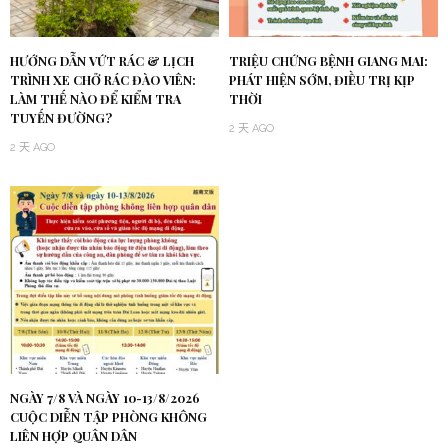
HƯỚNG DẪN VỨT RÁC & LỊCH
TRIỆU CHỨNG BỆNH GIANG MAI:
TRÌNH XE CHỞ RÁC ĐÀO VIÊN:
PHÁT HIỆN SỚM, ĐIỀU TRỊ KỊP
LÀM THẾ NÀO ĐỂ KIỂM TRA
THỜI
TUYẾN ĐƯỜNG?
2 天 AGO
2 天 AGO
NGÀY 7/8 VÀ NGÀY 10-13/8/2026
CUỘC DIỄN TẬP PHÒNG KHÔNG
LIÊN HỢP QUÂN DÂN