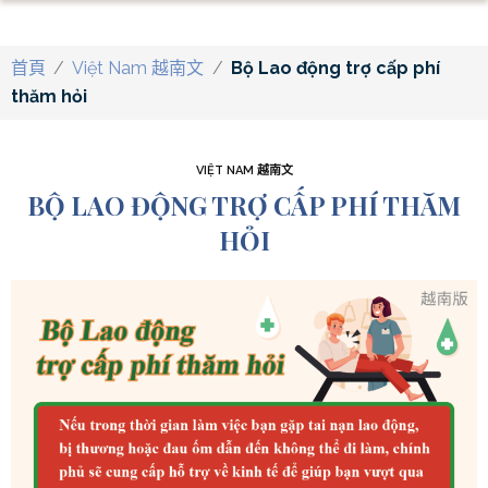
首頁
/
Việt Nam 越南文
/
Bộ Lao động trợ cấp phí
thăm hỏi
VIỆT NAM 越南文
BỘ LAO ĐỘNG TRỢ CẤP PHÍ THĂM
HỎI