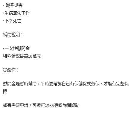
• 職業災害
•生病無法工作
•不幸死亡
補助說明：
•一次性慰問金
特殊情況最高10萬元
提醒你：
慰問金是暫時幫助，平時要確認自己有保健保或勞保，才能有完整保
障
如有需要申請，可撥打1955專線詢問協助