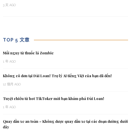
3 天 AGO
TOP 5 文章
Mối nguy từ thuốc lá Zombie
1 年 AGO
Không cô đơn tại Đài Loan! Trợ lý AI tiếng Việt của bạn đã đến!
12 個月 AGO
Tuyệt chiêu từ hot TikToker mời bạn khám phá Đài Loan!
1 年 AGO
Quay đầu xe an toàn – Không được quay đầu xe tại các đoạn đường dưới
đây