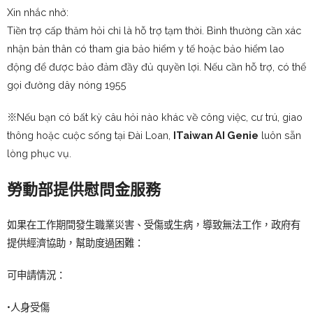
Xin nhắc nhở:
Tiền trợ cấp thăm hỏi chỉ là hỗ trợ tạm thời. Bình thường cần xác
nhận bản thân có tham gia bảo hiểm y tế hoặc bảo hiểm lao
động để được bảo đảm đầy đủ quyền lợi. Nếu cần hỗ trợ, có thể
gọi đường dây nóng 1955
※Nếu bạn có bất kỳ câu hỏi nào khác về công việc, cư trú, giao
thông hoặc cuộc sống tại Đài Loan,
ITaiwan AI Genie
luôn sẵn
lòng phục vụ.
勞動部提供慰問金服務
如果在工作期間發生職業災害、受傷或生病，導致無法工作，政府有
提供經濟協助，幫助度過困難：
可申請情況：
•人身受傷