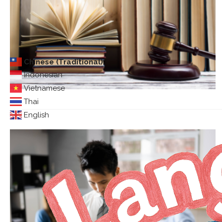
Chinese (Traditional)
Indonesian
Vietnamese
Thai
English