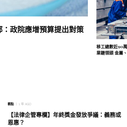
部：政院應增預算提出對策
移工總數近90萬
業鏈領頭 金屬
觀點
1 年 AGO
【法律企管專欄】年終獎金發放爭議：義務或
恩惠？