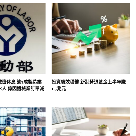
減班休息 逾7成製造業
投資績效穩健 新制勞退基金上半年賺
8人 係因機械業訂單減
1.5兆元