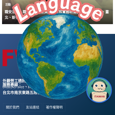
活動
職安活動｜職安署「安全資料表查核實務研習」（高雄、臺中、臺
北、新竹場）
外籍勞工通訊社版權所有 ©
服務專線：
、
(02)2763-2037
(02)2765-0906
台北市南京東路五段47號5樓之2
關於我們
友站連結
著作權聲明