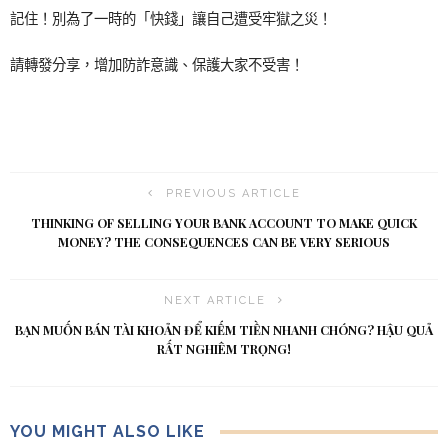
記住！別為了一時的「快錢」讓自己遭受牢獄之災！
請轉發分享，增加防詐意識、保護大家不受害！
PREVIOUS ARTICLE
THINKING OF SELLING YOUR BANK ACCOUNT TO MAKE QUICK
MONEY? THE CONSEQUENCES CAN BE VERY SERIOUS
NEXT ARTICLE
BẠN MUỐN BÁN TÀI KHOẢN ĐỂ KIẾM TIỀN NHANH CHÓNG? HẬU QUẢ
RẤT NGHIÊM TRỌNG!
YOU MIGHT ALSO LIKE