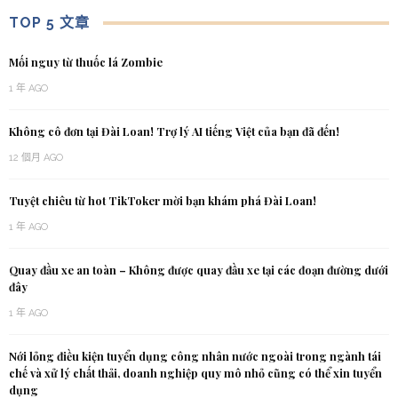
TOP 5 文章
Mối nguy từ thuốc lá Zombie
1 年 AGO
Không cô đơn tại Đài Loan! Trợ lý AI tiếng Việt của bạn đã đến!
12 個月 AGO
Tuyệt chiêu từ hot TikToker mời bạn khám phá Đài Loan!
1 年 AGO
Quay đầu xe an toàn – Không được quay đầu xe tại các đoạn đường dưới
đây
1 年 AGO
Nới lỏng điều kiện tuyển dụng công nhân nước ngoài trong ngành tái
chế và xử lý chất thải, doanh nghiệp quy mô nhỏ cũng có thể xin tuyển
dụng