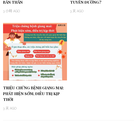
BẢN THÂN
TUYẾN ĐƯỜNG?
3 小時 AGO
3 天 AGO
TRIỆU CHỨNG BỆNH GIANG MAI:
PHÁT HIỆN SỚM, ĐIỀU TRỊ KỊP
THỜI
3 天 AGO