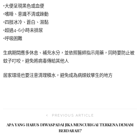
•大便呈現黑色或血便
•嗜睡、意識不清或躁動
•四肢冰冷、蒼白、濕黏
•超過4-6小時未排尿
•呼吸困難
生病期間應多休息、補充水分，並依照醫師指示用藥，同時要防止被
蚊子叮咬，避免將病毒傳給其他人
居家環境也要注意清理積水，避免成為病媒蚊孳生的地方
PREVIOUS ARTICLE
APA YANG HARUS DIWASPADAI JIKA MENCURIGAI TERKENA DEMAM
BERDARAH?