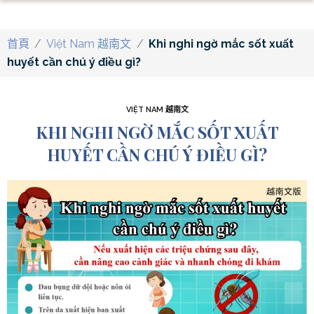
首頁
/
Việt Nam 越南文
/
Khi nghi ngờ mắc sốt xuất
huyết cần chú ý điều gì?
VIỆT NAM 越南文
KHI NGHI NGỜ MẮC SỐT XUẤT
HUYẾT CẦN CHÚ Ý ĐIỀU GÌ?