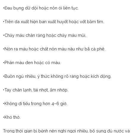
•Đau bụng dữ dội hoặc nôn ói liên tục.
•Trên da xuất hiện ban xuất huyết hoặc vết bầm tím.
•Chảy máu chân răng hoặc chảy máu mũi.
•Nôn ra máu hoặc chất nôn màu nâu như bã cà phê.
•Phân màu đen hoặc có máu.
•Buồn ngủ nhiều, ý thức không rõ ràng hoặc kích động.
•Tay chân lạnh, tái nhợt, ẩm nhớp.
•Không đi tiểu trong hơn 4–6 giờ.
•Khó thở.
Trong thời gian bị bệnh nên nghỉ ngơi nhiều, bổ sung đủ nước và