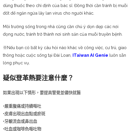
dùng thuốc theo chỉ định của bác sĩ. Đồng thời cần tránh bị muỗi
đốt để ngăn ngừa lây lan virus cho người khác.
Môi trường sống trong nhà cũng cần chú ý dọn dẹp các nơi
đọng nước, tránh trở thành nơi sinh sản của muỗi truyền bệnh.
※Nếu bạn có bất kỳ câu hỏi nào khác về công việc, cư trú, giao
thông hoặc cuộc sống tại Đài Loan,
ITaiwan AI Genie
luôn sẵn
lòng phục vụ.
疑似登革熱要注意什麼？
如果出現以下情形，要提高警覺並儘快就醫
•嚴重腹痛或持續嘔吐
•皮膚出現出血點或瘀斑
•牙齦流血或鼻出血
•吐血或咖啡色嘔吐物