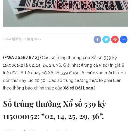
FWA 編輯部
2 個月 AGO
(FWA 2026/6/23)
Các số trúng thưởng của Xổ số 539 kỳ
115000152 là 02, 14, 25, 29, 36. Giải nhất (trùng cả 5 số) trị giá 8
triệu Đài tệ. Lễ quay số Xổ số 539 được tổ chức vào mỗi thứ Hai
đến thứ Bảy lúc 20:30. (Các số trúng thưởng thực tế phải tuân
theo thông báo chính thức của
Xổ số Đài Loan
.)
Số trúng thưởng Xổ số 539 kỳ
115000152: “02, 14, 25, 29, 36”.