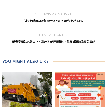
PREVIOUS ARTICLE
ไต้หวันล็อตเตอรี่: ผลหวย 539 สำหรับวันที่ 23/6
NEXT ARTICLE
新青安補貼50歲以上、高收入者 民團籲2.0限真首購加強育兒連結
YOU MIGHT ALSO LIKE