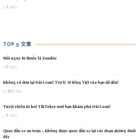
3 天 AGO
TOP 5 文章
Mối nguy từ thuốc lá Zombie
1 年 AGO
Không cô đơn tại Đài Loan! Trợ lý AI tiếng Việt của bạn đã đến!
12 個月 AGO
Tuyệt chiêu từ hot TikToker mời bạn khám phá Đài Loan!
1 年 AGO
Quay đầu xe an toàn – Không được quay đầu xe tại các đoạn đường dưới
đây