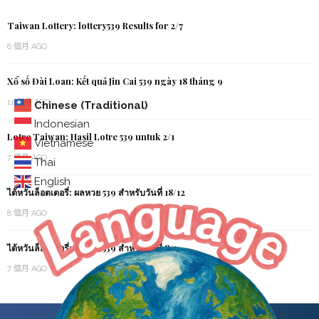
Taiwan Lottery: lottery539 Results for 2/7
6 個月 AGO
Xổ số Đài Loan: Kết quả Jin Cai 539 ngày 18 tháng 9
11 個月 AGO
Chinese (Traditional)
Indonesian
Lotre Taiwan: Hasil Lotre 539 untuk 2/1
Vietnamese
7 個月 AGO
Thai
English
ไต้หวันล็อตเตอรี่: ผลหวย 539 สำหรับวันที่ 18/12
8 個月 AGO
ไต้หวันล็อตเตอรี่: ผลหวย 539 สำหรับวันที่ 8/1
7 個月 AGO