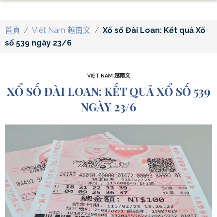
首頁
/
Việt Nam 越南文
/
Xổ số Đài Loan: Kết quả Xổ
số 539 ngày 23/6
VIỆT NAM 越南文
XỔ SỐ ĐÀI LOAN: KẾT QUẢ XỔ SỐ 539
NGÀY 23/6