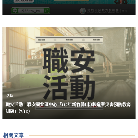
活動
職安活動｜職安署北區中心「115年新竹縣(市)製造業災害預防教育
訓練」(7/10)
相關文章