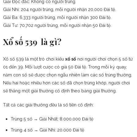
Giải Độc đắc: Không có người trúng.
Giải Nhì: 204 người trúng, mỗi người nhận 20.000 Đài tệ.
Giải Ba: 6,333 người trúng, mỗi người nhận 300 Đài tệ.
Giải Tư: 70,702 người trúng, mỗi người nhận 50 Đài tệ.
Xổ số 539
là gì?
Xổ số 539 là một trò chơi kiểu
xổ số
nơi người chơi chọn 5 số từ
01 đến 39. Mỗi lượt cược có giá 50 Đài tệ. Trong mỗi kỳ quay,
năm con số sẽ được chọn ngẫu nhiên làm các số trúng thưởng.
Nếu hai hoặc nhiều hơn các số đã chọn trùng khớp, người chơi
sẽ thắng một giải thưởng cố định theo bảng giải thưởng.
Tất cả các giải thưởng đều là số tiền cố định:
Trùng 5 số → Giải Nhất: 8.000.000 Đài tệ
Trùng 4 số → Giải Nhì: 20.000 Đài tệ