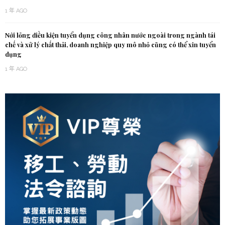
1 年 AGO
Nới lỏng điều kiện tuyển dụng công nhân nước ngoài trong ngành tái
chế và xử lý chất thải, doanh nghiệp quy mô nhỏ cũng có thể xin tuyển
dụng
1 年 AGO