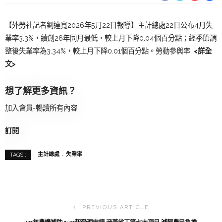
【外勞社記者劉達寬2026年5月22日報導】主計總處22日公布4月失
業率3.3%，續創26年同月最低，較上月下降0.04個百分點；經季節調
整後失業率為3.34%，較上月下降0.01個百分點。勞動參與率…
<詳全
文>
想了解更多資訊？
加入會員-暢讀所有內容
訂閱
主計總處
失業率
TAGS :
PREVIOUS ARTICLE
115年農機補助 5/25起受理申請 涵蓋省工等七大項目 減輕農民負擔