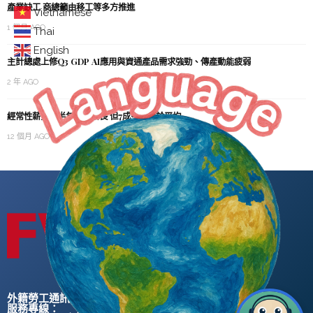
產業缺工 商總籲由移工等多方推進
Vietnamese
1 個月 AGO
Thai
English
主計總處上修Q3 GDP AI應用與資通產品需求強勁、傳產動能疲弱
2 年 AGO
經常性薪資上半年大幅增長 但7成勞工低於平均
12 個月 AGO
外籍勞工通訊社版權所有 ©
服務專線：