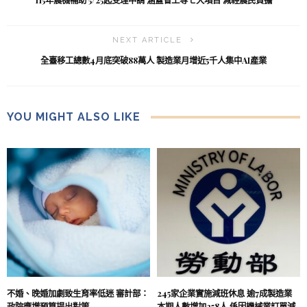
NEXT ARTICLE
全臺移工總數4月底突破88萬人 製造業月增近5千人集中AI產業
YOU MIGHT ALSO LIKE
不婚、晚婚加劇致生育率低迷 審計部：
245家企業實施減班休息 逾7成製造業
政院應增預算提出對策
本期人數增加258人 係因機械業訂單減