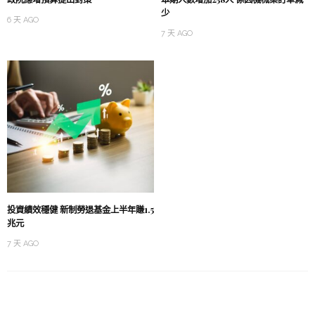
少
6 天 AGO
7 天 AGO
投資績效穩健 新制勞退基金上半年賺1.5
兆元
7 天 AGO