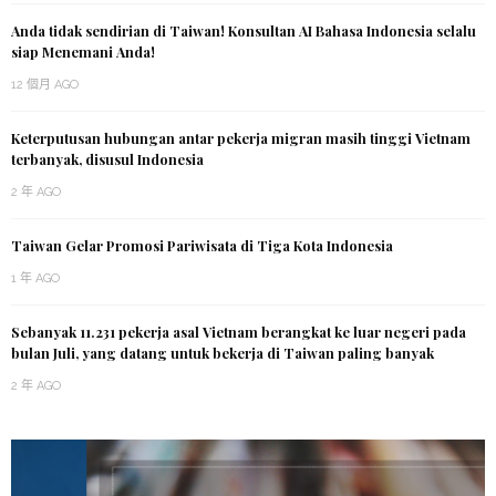
Anda tidak sendirian di Taiwan! Konsultan AI Bahasa Indonesia selalu
siap Menemani Anda!
12 個月 AGO
Keterputusan hubungan antar pekerja migran masih tinggi Vietnam
terbanyak, disusul Indonesia
2 年 AGO
Taiwan Gelar Promosi Pariwisata di Tiga Kota Indonesia
1 年 AGO
Sebanyak 11.231 pekerja asal Vietnam berangkat ke luar negeri pada
bulan Juli, yang datang untuk bekerja di Taiwan paling banyak
2 年 AGO