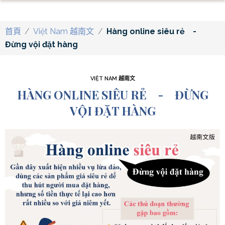
首頁
/
Việt Nam 越南文
/
Hàng online siêu rẻ -
Đừng vội đặt hàng
VIỆT NAM 越南文
HÀNG ONLINE SIÊU RẺ - ĐỪNG
VỘI ĐẶT HÀNG