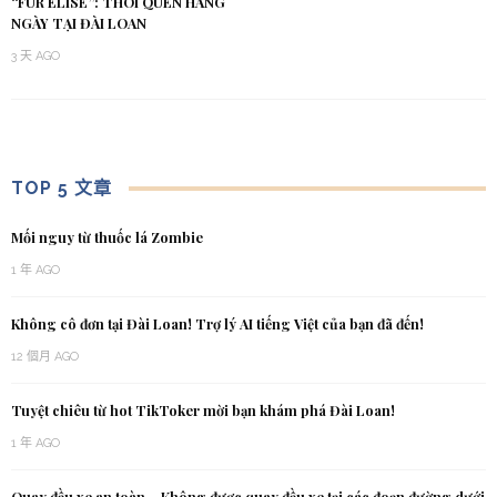
“FÜR ELISE”: THÓI QUEN HÀNG
NGÀY TẠI ĐÀI LOAN
3 天 AGO
TOP 5 文章
Mối nguy từ thuốc lá Zombie
1 年 AGO
Không cô đơn tại Đài Loan! Trợ lý AI tiếng Việt của bạn đã đến!
12 個月 AGO
Tuyệt chiêu từ hot TikToker mời bạn khám phá Đài Loan!
1 年 AGO