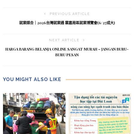
PREVIOUS ARTICLE
就業媒合｜2026台灣就業通 雲嘉南區就業博覽會(6/27成大)
NEXT ARTICLE
HARGA BARANG BELANJA ONLINE SANGAT MURAH – JANGAN BURU-
BURU PESAN
YOU MIGHT ALSO LIKE