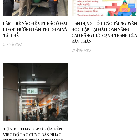
LÀM THẾ NÀO ĐỂ VỨT RÁC Ở ĐÀI
TẬN DỤNG TỐT CÁC TÀI NGUYÊN
LOAN? HƯỚNG DẪN THU GOM VÀ
HỌC TẬP TẠI ĐÀI LOAN NÂNG
TÁI CHẾ
CAO NĂNG LỰC CẠNH TRANH CỦA
BẢN THÂN
13 小時 AGO
17 小時 AGO
TỪ VIỆC THAY DÉP Ở CỬA ĐẾN
VIỆC ĐỔ RÁC CÙNG BẢN NHẠC