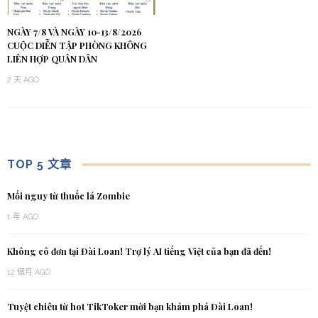
NGÀY 7/8 VÀ NGÀY 10-13/8/2026
CUỘC DIỄN TẬP PHÒNG KHÔNG
LIÊN HỢP QUÂN DÂN
2 天 AGO
TOP 5 文章
Mối nguy từ thuốc lá Zombie
1 年 AGO
Không cô đơn tại Đài Loan! Trợ lý AI tiếng Việt của bạn đã đến!
12 個月 AGO
Tuyệt chiêu từ hot TikToker mời bạn khám phá Đài Loan!