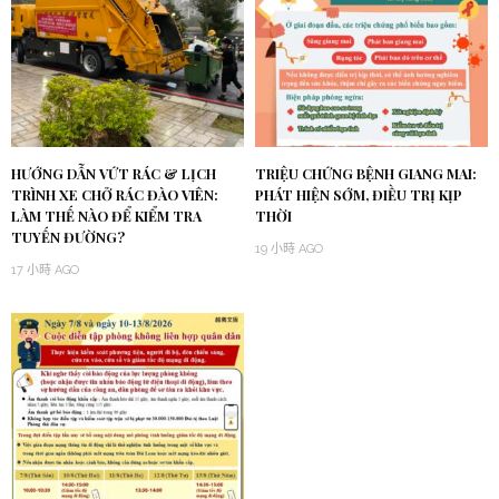
HƯỚNG DẪN VỨT RÁC & LỊCH
TRIỆU CHỨNG BỆNH GIANG MAI:
TRÌNH XE CHỞ RÁC ĐÀO VIÊN:
PHÁT HIỆN SỚM, ĐIỀU TRỊ KỊP
LÀM THẾ NÀO ĐỂ KIỂM TRA
THỜI
TUYẾN ĐƯỜNG?
19 小時 AGO
17 小時 AGO