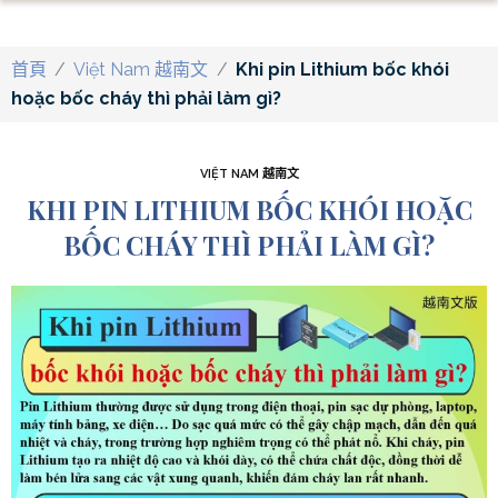
首頁
/
Việt Nam 越南文
/
Khi pin Lithium bốc khói
hoặc bốc cháy thì phải làm gì?
VIỆT NAM 越南文
KHI PIN LITHIUM BỐC KHÓI HOẶC
BỐC CHÁY THÌ PHẢI LÀM GÌ?