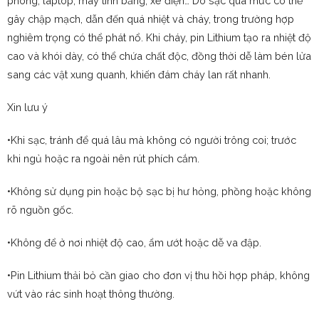
phòng, laptop, máy tính bảng, xe điện… Do sạc quá mức có thể
gây chập mạch, dẫn đến quá nhiệt và cháy, trong trường hợp
nghiêm trọng có thể phát nổ. Khi cháy, pin Lithium tạo ra nhiệt độ
cao và khói dày, có thể chứa chất độc, đồng thời dễ làm bén lửa
sang các vật xung quanh, khiến đám cháy lan rất nhanh.
Xin lưu ý
•Khi sạc, tránh để quá lâu mà không có người trông coi; trước
khi ngủ hoặc ra ngoài nên rút phích cắm.
•Không sử dụng pin hoặc bộ sạc bị hư hỏng, phồng hoặc không
rõ nguồn gốc.
•Không để ở nơi nhiệt độ cao, ẩm ướt hoặc dễ va đập.
•Pin Lithium thải bỏ cần giao cho đơn vị thu hồi hợp pháp, không
vứt vào rác sinh hoạt thông thường.