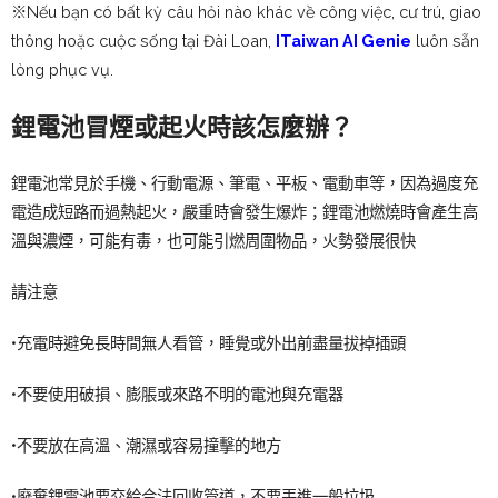
※Nếu bạn có bất kỳ câu hỏi nào khác về công việc, cư trú, giao
thông hoặc cuộc sống tại Đài Loan,
ITaiwan AI Genie
luôn sẵn
lòng phục vụ.
鋰電池冒煙或起火時該怎麼辦？
鋰電池常見於手機、行動電源、筆電、平板、電動車等，因為過度充
電造成短路而過熱起火，嚴重時會發生爆炸；鋰電池燃燒時會產生高
溫與濃煙，可能有毒，也可能引燃周圍物品，火勢發展很快
請注意
•充電時避免長時間無人看管，睡覺或外出前盡量拔掉插頭
•不要使用破損、膨脹或來路不明的電池與充電器
•不要放在高溫、潮濕或容易撞擊的地方
•廢棄鋰電池要交給合法回收管道，不要丟進一般垃圾